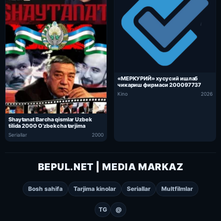
«МЕРКУРИЙ» хусусий ишлаб
чикариш фирмаси 200097737
Kino
2026
Shaytanat Barcha qismlar Uzbek
tilida 2000 O’zbekcha tarjima
Seriallar
2000
BEPUL.NET | MEDIA MARKAZ
Bosh sahifa
Tarjima kinolar
Seriallar
Multfilmlar
TG
@