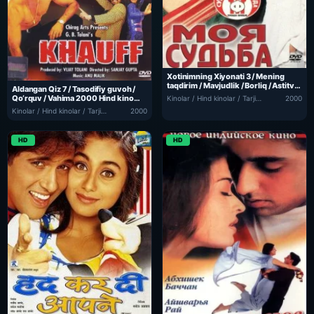
Xotinimning Xiyonati 3 / Mening
taqdirim / Mavjudlik / Borliq / Astitva
Aldangan Qiz 7 / Tasodifiy guvoh /
2000 Hind kino Uzbek tilida Tarjima
Qo‘rquv / Vahima 2000 Hind kino
Kinolar / Hind kinolar / Tarjima kinolar
2000
kino skachat
Uzbek tilida Tarjima kino skachat
Kinolar / Hind kinolar / Tarjima kinolar
2000
HD
HD