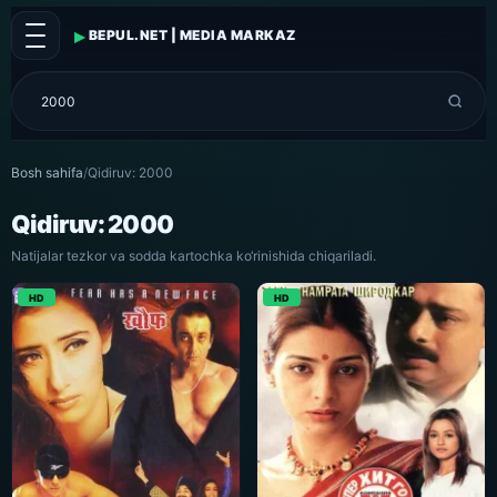
▸
BEPUL.NET | MEDIA MARKAZ
Bosh sahifa
/
Qidiruv: 2000
Qidiruv: 2000
Natijalar tezkor va sodda kartochka ko‘rinishida chiqariladi.
HD
HD