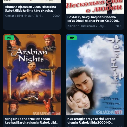
Hindcha Ajrashish 2000 Hind kino
Uzbek tilida tarjima kino skachat
Kinolar / Hind kinolar / Tarjima kinolar
2000
Soxta Er / Sevgi haqida bir necha
so’z / Dhaai Akshar Prem Ke 2000
Hind kino Uzbek tilida Tarjima kino
Kinolar / Hind kinolar / Tarjima kinolar
2000
skachat
HD
HD
Ming bir kecha ertaklari / Arab
Kuz ertagi Koreya seriali Barcha
kechasi Barcha qismlar Uzbek tilida
qismlar Uzbek tilida 2000 HD
2000 HD O’zbek tarjima
O’zbek tarjima