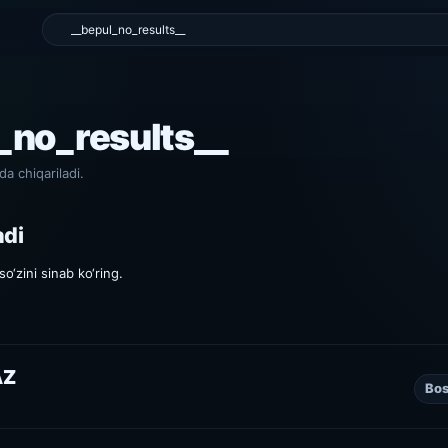
l_no_results__
da chiqariladi.
adi
o‘zini sinab ko‘ring.
AZ
Bos