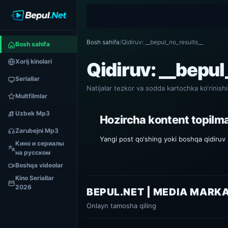
Bosh sahifa
/
Qidiruv: __bepul_no_results__
Bosh sahifa
Xorij kinolari
Qidiruv: __bepu
Seriallar
Natijalar tezkor va sodda kartochka ko‘rinishi
Multfilmlar
Uzbek Mp3
Hozircha kontent topilm
Zarubejni Mp3
Yangi post qo‘shing yoki boshqa qidiruv s
Кино и сериалы
на русском
Boshqa videolar
Kino Seriallar
2026
BEPUL.NET | MEDIA MARK
Onlayn tamosha qiling