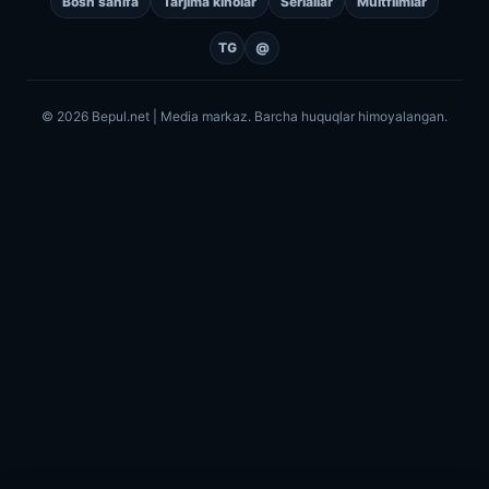
Bosh sahifa
Tarjima kinolar
Seriallar
Multfilmlar
TG
@
© 2026 Bepul.net | Media markaz. Barcha huquqlar himoyalangan.