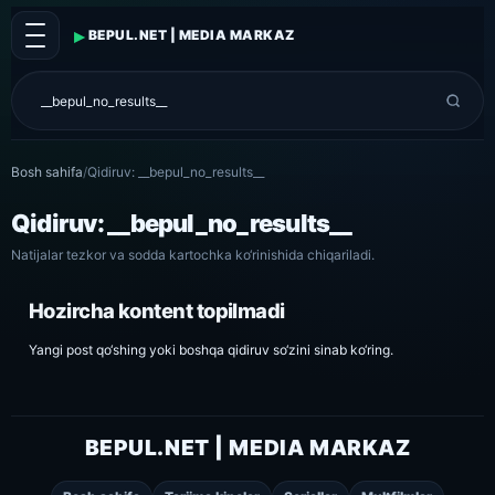
▸
BEPUL.NET | MEDIA MARKAZ
Bosh sahifa
/
Qidiruv: __bepul_no_results__
Qidiruv: __bepul_no_results__
Natijalar tezkor va sodda kartochka ko‘rinishida chiqariladi.
Hozircha kontent topilmadi
Yangi post qo‘shing yoki boshqa qidiruv so‘zini sinab ko‘ring.
BEPUL.NET | MEDIA MARKAZ