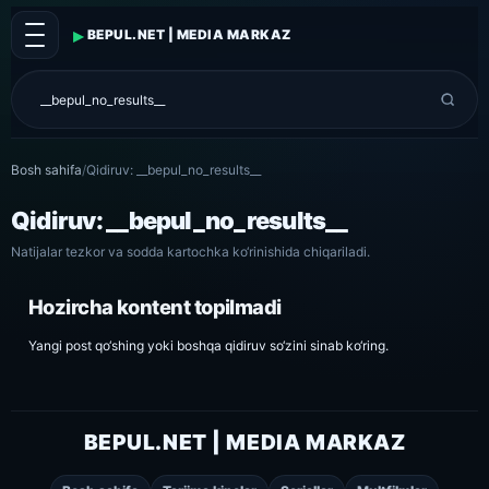
▸
BEPUL.NET | MEDIA MARKAZ
Bosh sahifa
/
Qidiruv: __bepul_no_results__
Qidiruv: __bepul_no_results__
Natijalar tezkor va sodda kartochka ko‘rinishida chiqariladi.
Hozircha kontent topilmadi
Yangi post qo‘shing yoki boshqa qidiruv so‘zini sinab ko‘ring.
BEPUL.NET | MEDIA MARKAZ