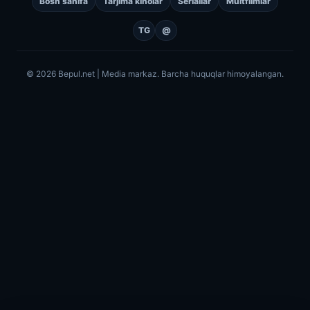
Bosh sahifa
Tarjima kinolar
Seriallar
Multfilmlar
TG
@
© 2026 Bepul.net | Media markaz. Barcha huquqlar himoyalangan.