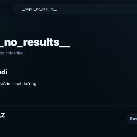
l_no_results__
da chiqariladi.
adi
o‘zini sinab ko‘ring.
AZ
Bos