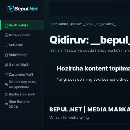
Bosh sahifa
/
Qidiruv: __bepul_no_results__
Bosh sahifa
Xorij kinolari
Qidiruv: __bepu
Seriallar
Natijalar tezkor va sodda kartochka ko‘rinishi
Multfilmlar
Uzbek Mp3
Hozircha kontent topilm
Zarubejni Mp3
Yangi post qo‘shing yoki boshqa qidiruv s
Кино и сериалы
на русском
Boshqa videolar
Kino Seriallar
2026
BEPUL.NET | MEDIA MARK
Onlayn tamosha qiling