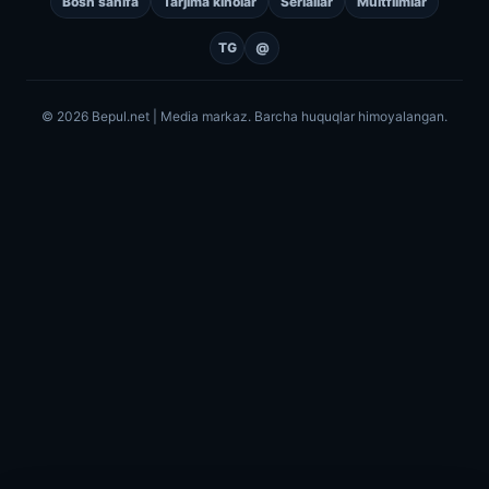
Bosh sahifa
Tarjima kinolar
Seriallar
Multfilmlar
TG
@
© 2026 Bepul.net | Media markaz. Barcha huquqlar himoyalangan.