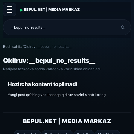
▸
BEPUL.NET | MEDIA MARKAZ
Bosh sahifa
/
Qidiruv: __bepul_no_results__
Qidiruv: __bepul_no_results__
Natijalar tezkor va sodda kartochka ko‘rinishida chiqariladi.
Hozircha kontent topilmadi
Yangi post qo‘shing yoki boshqa qidiruv so‘zini sinab ko‘ring.
BEPUL.NET | MEDIA MARKAZ