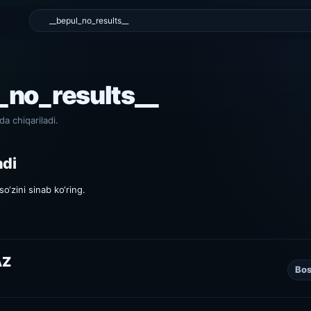
l_no_results__
da chiqariladi.
adi
o‘zini sinab ko‘ring.
AZ
Bos