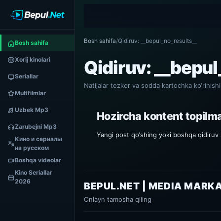
Bosh sahifa
/
Qidiruv: __bepul_no_results__
Bosh sahifa
Xorij kinolari
Qidiruv: __bepu
Seriallar
Natijalar tezkor va sodda kartochka ko‘rinishi
Multfilmlar
Uzbek Mp3
Hozircha kontent topilm
Zarubejni Mp3
Yangi post qo‘shing yoki boshqa qidiruv s
Кино и сериалы
на русском
Boshqa videolar
Kino Seriallar
2026
BEPUL.NET | MEDIA MARK
Onlayn tamosha qiling