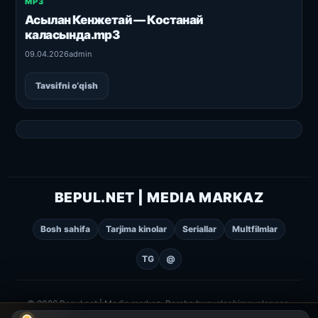
MP3
Асылан Кенжетай — Костанай
каласында.mp3
09.04.2026
admin
Tavsifni o‘qish
BEPUL.NET | MEDIA MARKAZ
Bosh sahifa
Tarjima kinolar
Seriallar
Multfilmlar
TG
@
© 2026 Bepul.net | Media markaz. Barcha huquqlar himoyalangan.