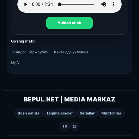
Yuklab olish
Qo’shiq matni
Жандос Қаржаубай — Көктемде үйленем
Mp3
BEPUL.NET | MEDIA MARKAZ
Bosh sahifa
Tarjima kinolar
Seriallar
Multfilmlar
TG
@