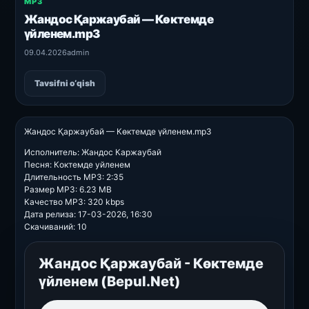
MP3
Жандос Қаржаубай — Көктемде
үйленем.mp3
09.04.2026
admin
Tavsifni o‘qish
Жандос Қаржаубай — Көктемде үйленем.mp3
Исполнитель: Жандос Каржаубай
Песня: Коктемде уйленем
Длительность MP3: 2:35
Размер MP3: 6.23 MB
Качество MP3: 320 kbps
Дата релиза: 17-03-2026, 16:30
Скачиваний: 10
Жандос Қаржаубай - Көктемде
үйленем (Bepul.Net)