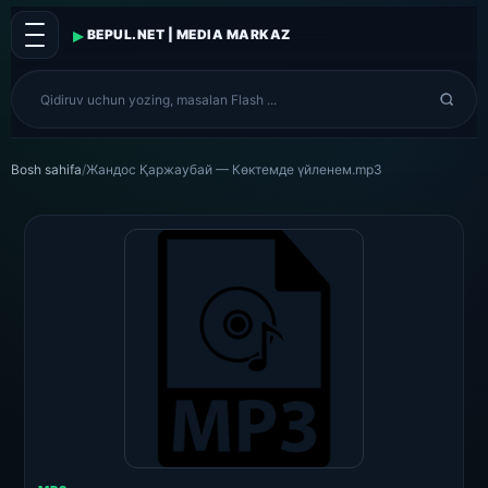
▸
BEPUL.NET | MEDIA MARKAZ
Bosh sahifa
/
Жандос Қаржаубай — Көктемде үйленем.mp3