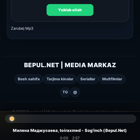
Yuklab olish
Zarubej Mp3
BEPUL.NET | MEDIA MARKAZ
Bosh sahifa
Tarjima kinolar
Seriallar
Multfilmlar
TG
@
© 2026 Bepul.net | Media markaz. Barcha huquqlar himoyalangan.
Милена Мадмусаева, toiraxmed - Sog’inch (Bepul.Net)
0:00
2:57