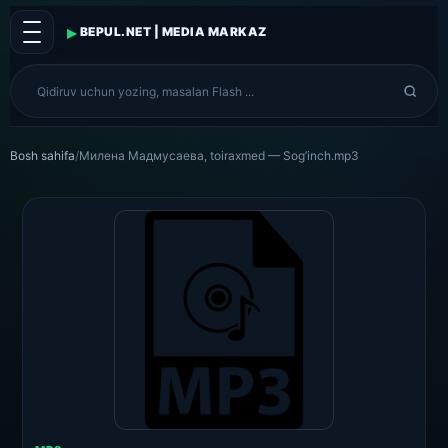
▸
BEPUL.NET | MEDIA MARKAZ
Bosh sahifa
/
Милена Мадмусаева, toiraxmed — Sog’inch.mp3