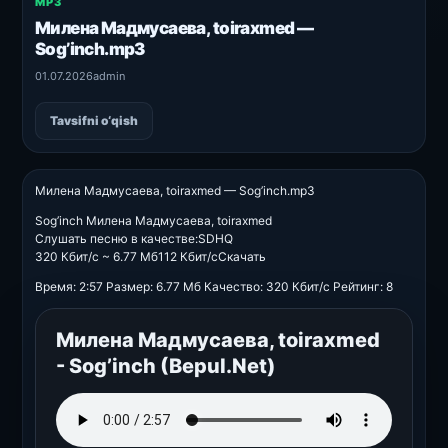
MP3
Милена Мадмусаева, toiraxmed —
Sog’inch.mp3
01.07.2026
admin
Tavsifni o‘qish
Милена Мадмусаева, toiraxmed — Sog’inch.mp3
Sog’inch Милена Мадмусаева, toiraxmed
Слушать песню в качестве:SDHQ
320 Кбит/с ~ 6.77 Мб112 Кбит/cСкачать
Время: 2:57 Размер: 6.77 Мб Качество: 320 Кбит/с Рейтинг: 8
Милена Мадмусаева, toiraxmed
- Sog’inch (Bepul.Net)