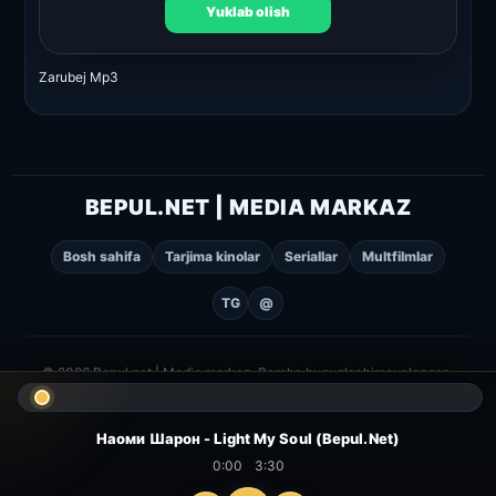
Yuklab olish
Zarubej Mp3
BEPUL.NET | MEDIA MARKAZ
Bosh sahifa
Tarjima kinolar
Seriallar
Multfilmlar
TG
@
© 2026 Bepul.net | Media markaz. Barcha huquqlar himoyalangan.
Наоми Шарон - Light My Soul (Bepul.Net)
0:00
3:30