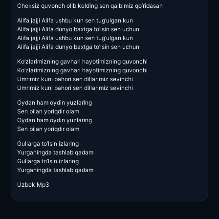
Cheksiz quvonch olib kelding sen qalbimiz qo’ridasan
Alifa jajji Alifa ushbu kun sen tug’ulgan kun
Alifa jajji Alifa dunyo baxtga to’lsin sen uchun
Alifa jajji Alifa ushbu kun sen tug’ulgan kun
Alifa jajji Alifa dunyo baxtga to’lsin sen uchun
Ko’zlarimizning gavhari hayotimizning quvonchi
Ko’zlarimizning gavhari hayotimizning quvonchi
Umrimiz kuni bahori sen dillarimiz sevinchi
Umrimiz kuni bahori sen dillarimiz sevinchi
Oydan ham oydin yuzlaring
Sen bilan yoriqdir olam
Oydan ham oydin yuzlaring
Sen bilan yoriqdir olam
Gullarga to’lsin izlaring
Yurganingda tashlab qadam
Gullarga to’lsin izlaring
Yurganingda tashlab qadam
Uzbek Mp3