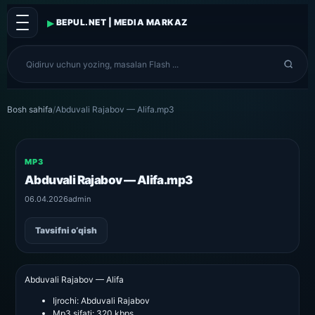
▸
BEPUL.NET | MEDIA MARKAZ
Bosh sahifa
/
Abduvali Rajabov — Alifa.mp3
MP3
Abduvali Rajabov — Alifa.mp3
06.04.2026
admin
Tavsifni o‘qish
Abduvali Rajabov — Alifa
Ijrochi:
Abduvali Rajabov
Mp3 sifati:
320 kbps