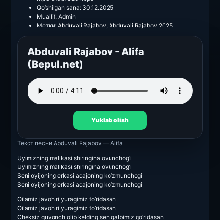
Qo’shilgan sana:
30.12.2025
Muallif:
Admin
Метки:
Abduvali Rajabov
,
Abduvali Rajabov 2025
Abduvali Rajabov - Alifa
(Bepul.net)
Yuklab olish
Текст песни
Abduvali Rajabov — Alifa
Uyimizning malikasi shiringina ovunchog’i
Uyimizning malikasi shiringina ovunchog’i
Seni oyijoning erkasi adajoning ko’zmunchogi
Seni oyijoning erkasi adajoning ko’zmunchogi
Oilamiz javohiri yuragimiz to’ridasan
Oilamiz javohiri yuragimiz to’ridasan
Cheksiz quvonch olib kelding sen qalbimiz qo’ridasan