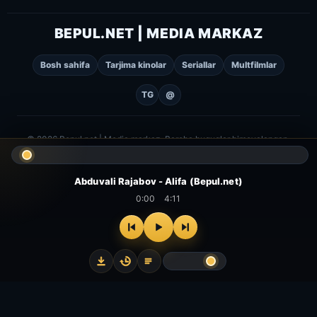
BEPUL.NET | MEDIA MARKAZ
Bosh sahifa
Tarjima kinolar
Seriallar
Multfilmlar
TG
@
© 2026 Bepul.net | Media markaz. Barcha huquqlar himoyalangan.
Abduvali Rajabov - Alifa (Bepul.net)
0:00
4:11
⌂
▻
▣
✦
Bosh
Kinolar
Serial
Multfilm