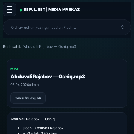
▸
BEPUL.NET | MEDIA MARKAZ
Bosh sahifa
/
Abduvali Rajabov — Oshiq.mp3
MP3
Abduvali Rajabov — Oshiq.mp3
06.04.2026
admin
Tavsifni o‘qish
Abduvali Rajabov — Oshiq
Ijrochi:
Abduvali Rajabov
Mp3 sifati:
320 kbps