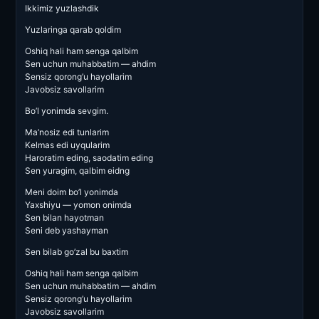
Ikkimiz yuzlashdik
Yuzlaringa qarab qoldim
Oshiq hali ham senga qalbim
Sen uchun muhabbatim — ahdim
Sensiz qorong’u hayollarim
Javobsiz savollarim
Bo’l yonimda sevgim.
Ma’nosiz edi tunlarim
Kelmas edi uyqularim
Haroratim eding, saodatim eding
Sen yuragim, qalbim eidng
Meni doim bo’l yonimda
Yaxshiyu — yomon onimda
Sen bilan hayotman
Seni deb yashayman
Sen bilab go’zal bu baxtim
Oshiq hali ham senga qalbim
Sen uchun muhabbatim — ahdim
Sensiz qorong’u hayollarim
Javobsiz savollarim