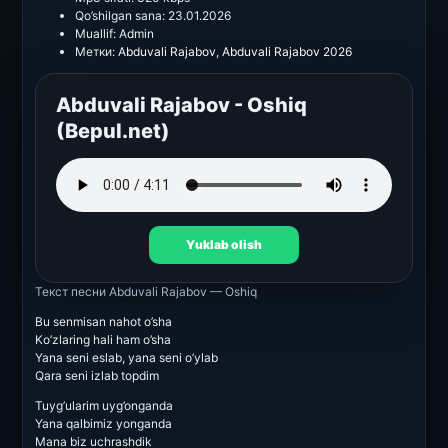
Qo’shilgan sana:
23.01.2026
Muallif:
Admin
Метки:
Abduvali Rajabov
,
Abduvali Rajabov 2026
Abduvali Rajabov - Oshiq
(Bepul.net)
Yuklab olish
Текст песни
Abduvali Rajabov — Oshiq
Bu senmisan nahot o’sha
Ko’zlaring hali ham o’sha
Yana seni eslab, yana seni o’ylab
Qara seni izlab topdim
Tuyg’ularim uyg’onganda
Yana qalbimiz yonganda
Mana biz uchrashdik