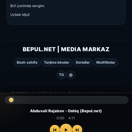
Bo’l yonimda sevgim.
Uzbek Mp3
BEPUL.NET | MEDIA MARKAZ
Bosh sahifa
Tarjima kinolar
Seriallar
Multfilmlar
TG
@
© 2026 Bepul.net | Media markaz. Barcha huquqlar himoyalangan.
Abduvali Rajabov - Oshiq (Bepul.net)
0:00
4:11