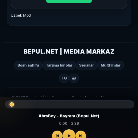
Uzbek Mp3
BEPUL.NET | MEDIA MARKAZ
Bosh sahifa
Tarjima kinolar
Seriallar
Multfilmlar
TG
@
© 2026 Bepul.net | Media markaz. Barcha huquqlar himoyalangan.
AbroBey - Bayram (Bepul.Net)
0:00
2:39