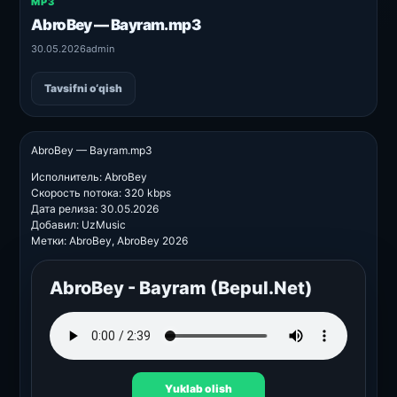
MP3
AbroBey — Bayram.mp3
30.05.2026
admin
Tavsifni o‘qish
AbroBey — Bayram.mp3
Исполнитель: AbroBey
Скорость потока: 320 kbps
Дата релиза: 30.05.2026
Добавил: UzMusic
Метки: AbroBey, AbroBey 2026
AbroBey - Bayram (Bepul.Net)
Yuklab olish