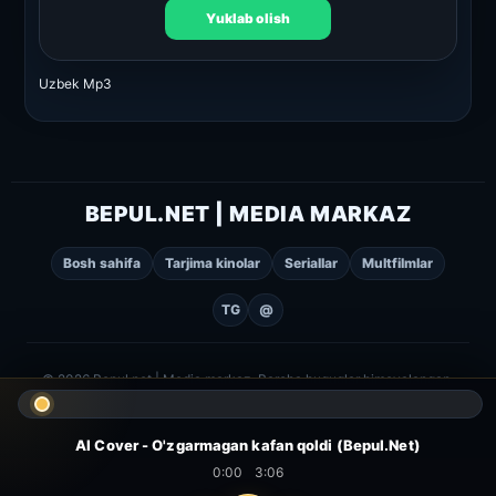
Yuklab olish
Uzbek Mp3
BEPUL.NET | MEDIA MARKAZ
Bosh sahifa
Tarjima kinolar
Seriallar
Multfilmlar
TG
@
© 2026 Bepul.net | Media markaz. Barcha huquqlar himoyalangan.
AI Cover - O'zgarmagan kafan qoldi (Bepul.Net)
0:00
3:06