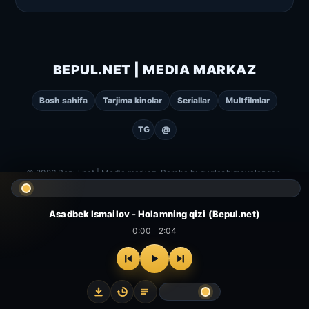
BEPUL.NET | MEDIA MARKAZ
Bosh sahifa
Tarjima kinolar
Seriallar
Multfilmlar
TG
@
© 2026 Bepul.net | Media markaz. Barcha huquqlar himoyalangan.
Asadbek Ismailov - Holamning qizi (Bepul.net)
0:00
2:04
⌂
▻
▣
✦
Bosh
Kinolar
Serial
Multfilm