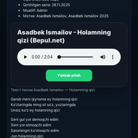
Qo’shilgan sana:
28.11.2025
Muallif:
Admin
Метки:
Asadbek Ismailov
,
Asadbek Ismailov 2025
Asadbek Ismailov - Holamning
qizi (Bepul.net)
Yuklab olish
Текст песни
Asadbek Ismailov — Holamning qizi
Qarab meni qiynama ey holamning qizi
Ko’zlaringda ming xil so’z, yuzlaringda
Unsiz ko’z ey holamning qizi
Seni gul yor demoqchi edim
Seni yor etmoqchi edim
Salomingni ko’rmoqchi edim
Jon holamning qizi