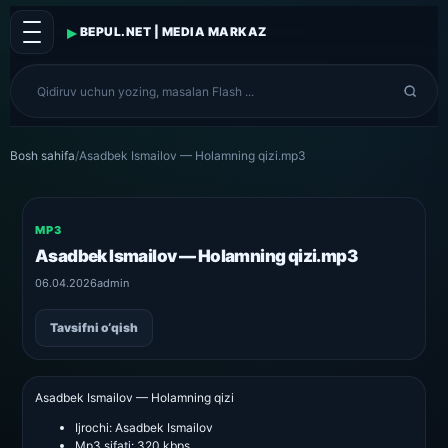
▸
BEPUL.NET | MEDIA MARKAZ
Bosh sahifa
/
Asadbek Ismailov — Holamning qizi.mp3
MP3
Asadbek Ismailov — Holamning qizi.mp3
06.04.2026
admin
Tavsifni o‘qish
Asadbek Ismailov — Holamning qizi
Ijrochi:
Asadbek Ismailov
Mp3 sifati:
320 kbps