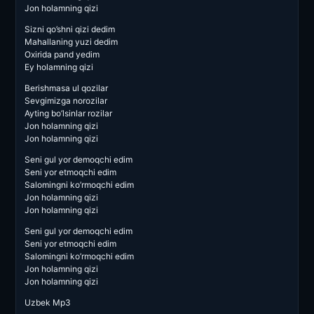
Jon holamning qizi
Sizni qo’shni qizi dedim
Mahallaning yuzi dedim
Oxirida pand yedim
Ey holamning qizi
Berishmasa ul qozilar
Sevgimizga norozilar
Ayting bo’lsinlar rozilar
Jon holamning qizi
Jon holamning qizi
Seni gul yor demoqchi edim
Seni yor etmoqchi edim
Salomingni ko’rmoqchi edim
Jon holamning qizi
Jon holamning qizi
Seni gul yor demoqchi edim
Seni yor etmoqchi edim
Salomingni ko’rmoqchi edim
Jon holamning qizi
Jon holamning qizi
Uzbek Mp3