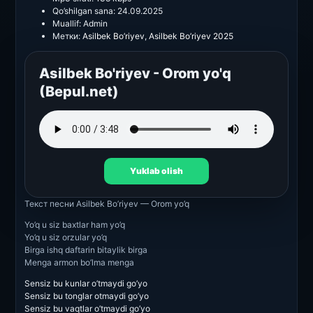
Qo’shilgan sana:
24.09.2025
Muallif:
Admin
Метки:
Asilbek Bo’riyev
,
Asilbek Bo’riyev 2025
Asilbek Bo'riyev - Orom yo'q
(Bepul.net)
Yuklab olish
Текст песни
Asilbek Bo’riyev — Orom yo’q
Yo’q u siz baxtlar ham yo’q
Yo’q u siz orzular yo’q
Birga ishq daftarin bitaylik birga
Menga armon bo’lma menga
Sensiz bu kunlar o’tmaydi go’yo
Sensiz bu tonglar otmaydi go’yo
Sensiz bu vaqtlar o’tmaydi go’yo