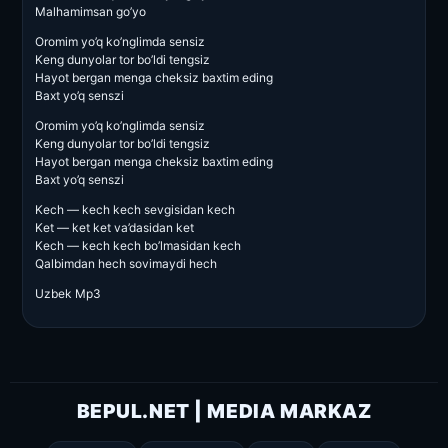
Malhamimsan go’yo
Oromim yo’q ko’nglimda sensiz
Keng dunyolar tor bo’ldi tengsiz
Hayot bergan menga cheksiz baxtim eding
Baxt yo’q senszi
Oromim yo’q ko’nglimda sensiz
Keng dunyolar tor bo’ldi tengsiz
Hayot bergan menga cheksiz baxtim eding
Baxt yo’q senszi
Kech — kech kech sevgisidan kech
Ket — ket ket va’dasidan ket
Kech — kech kech bo’lmasidan kech
Qalbimdan hech sovimaydi hech
Uzbek Mp3
BEPUL.NET | MEDIA MARKAZ