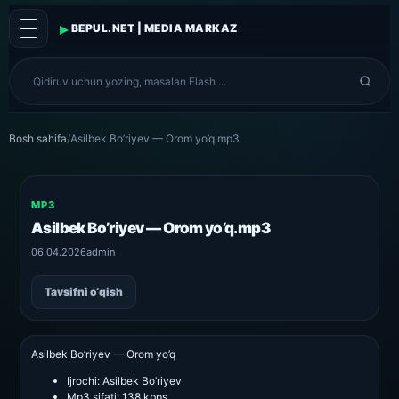
▸
BEPUL.NET | MEDIA MARKAZ
Bosh sahifa
/
Asilbek Bo’riyev — Orom yo’q.mp3
MP3
Asilbek Bo’riyev — Orom yo’q.mp3
06.04.2026
admin
Tavsifni o‘qish
Asilbek Bo’riyev — Orom yo’q
Ijrochi:
Asilbek Bo’riyev
Mp3 sifati:
138 kbps