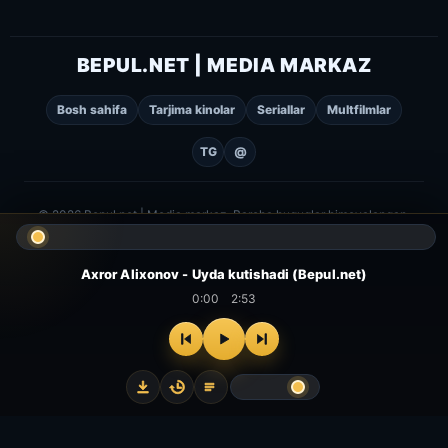
BEPUL.NET | MEDIA MARKAZ
Bosh sahifa
Tarjima kinolar
Seriallar
Multfilmlar
TG
@
© 2026 Bepul.net | Media markaz. Barcha huquqlar himoyalangan.
Axror Alixonov - Uyda kutishadi (Bepul.net)
0:00
2:53
⌂
▻
▣
✦
Bosh
Kinolar
Serial
Multfilm