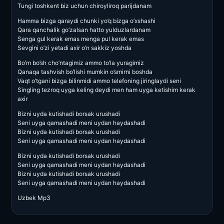
Tungi toshkent biz uchun chiroyliroq parijdanam
Hamma bizga qaraydi chunki yo’q bizga o’xshashi
Qara qanchalik go’zalsan hatto yulduzlardanam
Senga gul kerak emas menga pul kerak emas
Sevgini o’zi yetadi axir o’n sakkiz yoshda
Bo’m bo’sh cho’ntagimiz ammo to’la yuragimiz
Qanaqa tashvish bo’lishi mumkin o’smirni boshda
Vaqt o’tgani bizga bilinmidi ammo telefoning jiringlaydi seni
Singling tezroq uyga keling deydi men ham uyga ketishim kerak
axir
Bizni uyda kutishadi borsak urushadi
Seni uyga qamashadi meni uydan haydashadi
Bizni uyda kutishadi borsak urushadi
Seni uyga qamashadi meni uydan haydashadi
Bizni uyda kutishadi borsak urushadi
Seni uyga qamashadi meni uydan haydashadi
Bizni uyda kutishadi borsak urushadi
Seni uyga qamashadi meni uydan haydashadi
Uzbek Mp3