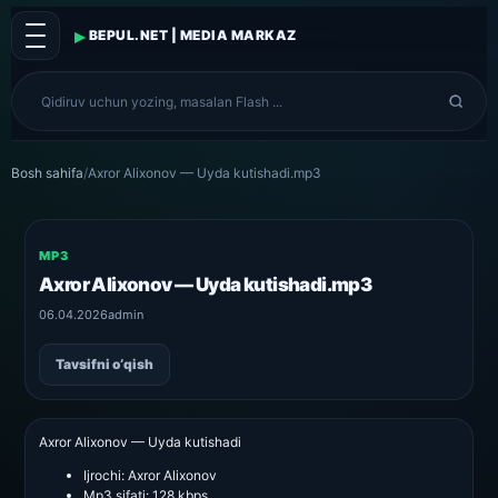
▸
BEPUL.NET | MEDIA MARKAZ
Bosh sahifa
/
Axror Alixonov — Uyda kutishadi.mp3
MP3
Axror Alixonov — Uyda kutishadi.mp3
06.04.2026
admin
Tavsifni o‘qish
Axror Alixonov — Uyda kutishadi
Ijrochi:
Axror Alixonov
Mp3 sifati:
128 kbps