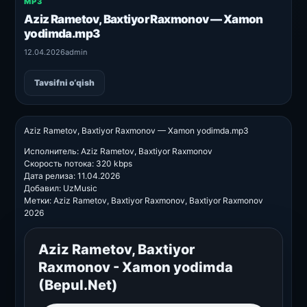
MP3
Aziz Rametov, Baxtiyor Raxmonov — Xamon
yodimda.mp3
12.04.2026
admin
Tavsifni o‘qish
Aziz Rametov, Baxtiyor Raxmonov — Xamon yodimda.mp3
Исполнитель: Aziz Rametov, Baxtiyor Raxmonov
Скорость потока: 320 kbps
Дата релиза: 11.04.2026
Добавил: UzMusic
Метки: Aziz Rametov, Baxtiyor Raxmonov, Baxtiyor Raxmonov
2026
Aziz Rametov, Baxtiyor
Raxmonov - Xamon yodimda
(Bepul.Net)