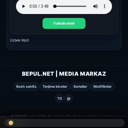
Yuklab olish
Uzbek Mp3
BEPUL.NET | MEDIA MARKAZ
Bosh sahifa
Tarjima kinolar
Seriallar
Multfilmlar
TG
@
© 2026 Bepul.net | Media markaz. Barcha huquqlar himoyalangan.