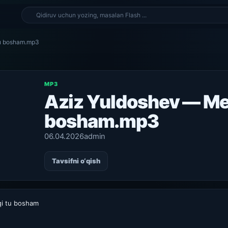
tu bosham.mp3
MP3
Aziz Yuldoshev — Me
bosham.mp3
06.04.2026
admin
Tavsifni o‘qish
qi tu bosham