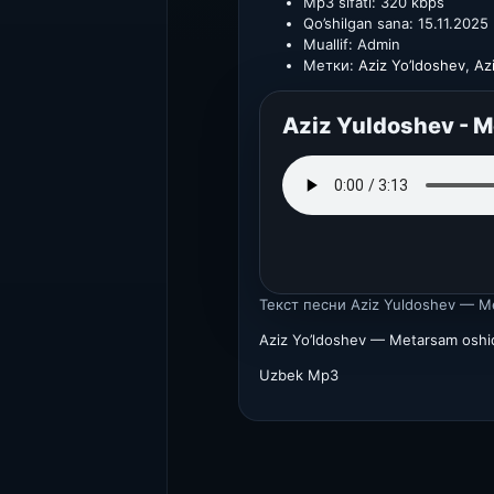
Mp3 sifati:
320 kbps
Qo’shilgan sana:
15.11.2025
Muallif:
Admin
Метки:
Aziz Yo’ldoshev
,
Az
Aziz Yuldoshev - M
Текст песни
Aziz Yuldoshev — Me
Aziz Yo’ldoshev — Metarsam oshi
Uzbek Mp3