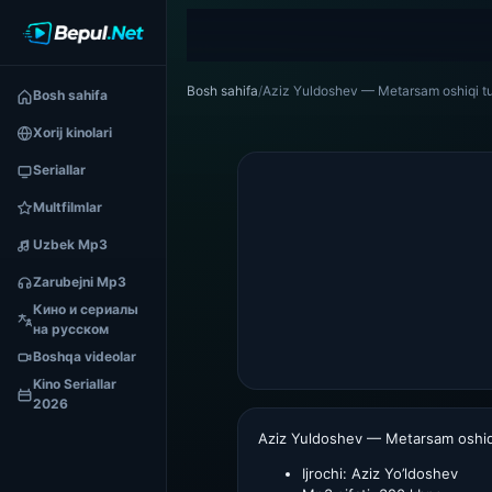
Bosh sahifa
/
Aziz Yuldoshev — Metarsam oshiqi 
Bosh sahifa
Xorij kinolari
Seriallar
Multfilmlar
Uzbek Mp3
Zarubejni Mp3
Кино и сериалы
на русском
Boshqa videolar
Kino Seriallar
2026
Aziz Yuldoshev — Metarsam oshi
Ijrochi:
Aziz Yo’ldoshev