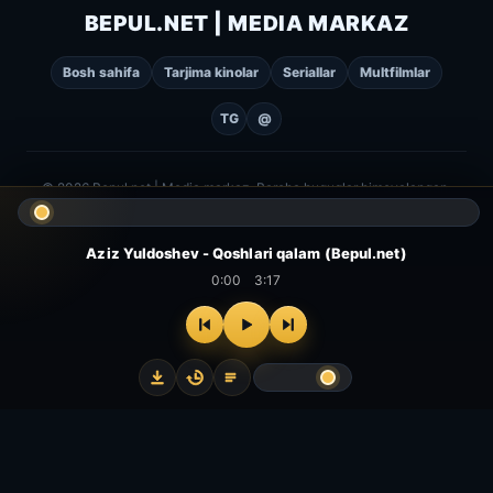
BEPUL.NET | MEDIA MARKAZ
Bosh sahifa
Tarjima kinolar
Seriallar
Multfilmlar
TG
@
© 2026 Bepul.net | Media markaz. Barcha huquqlar himoyalangan.
Aziz Yuldoshev - Qoshlari qalam (Bepul.net)
0:00
3:17
⌂
▻
▣
✦
Bosh
Kinolar
Serial
Multfilm