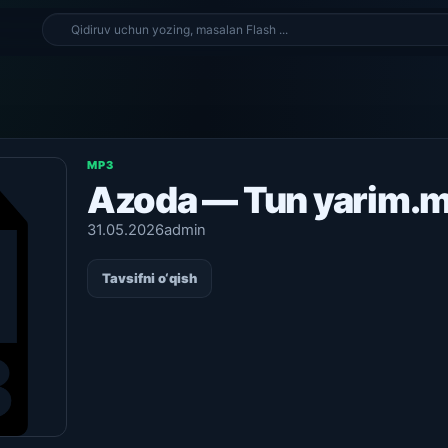
MP3
Azoda — Tun yarim.
31.05.2026
admin
Tavsifni o‘qish