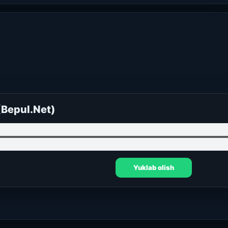
(Bepul.Net)
Yuklab olish