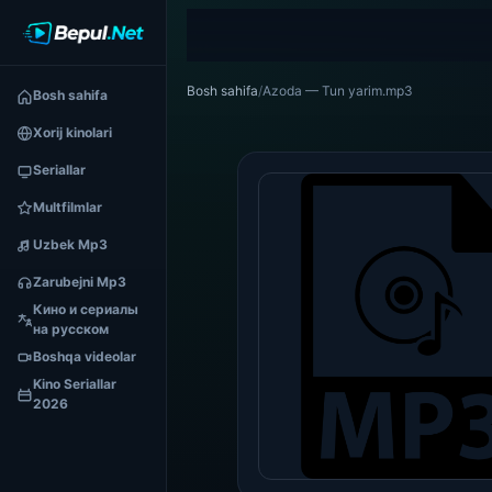
Bosh sahifa
/
Azoda — Tun yarim.mp3
Bosh sahifa
Xorij kinolari
Seriallar
Multfilmlar
Uzbek Mp3
Zarubejni Mp3
Кино и сериалы
на русском
Boshqa videolar
Kino Seriallar
2026