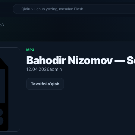
mp3
MP3
Bahodir Nizomov — S
12.04.2026
admin
Tavsifni o‘qish