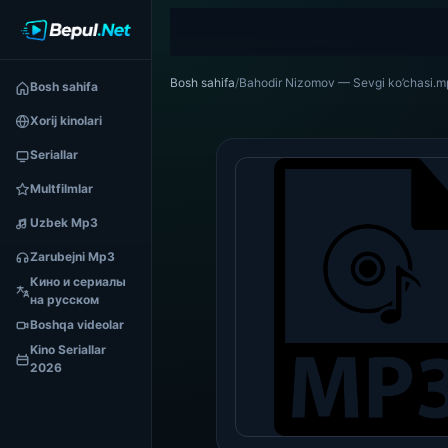
Bosh sahifa
/
Bahodir Nizomov — Sevgi ko’chasi.
Bosh sahifa
Xorij kinolari
Seriallar
Multfilmlar
Uzbek Mp3
Zarubejni Mp3
Кино и сериалы
на русском
Boshqa videolar
Kino Seriallar
2026