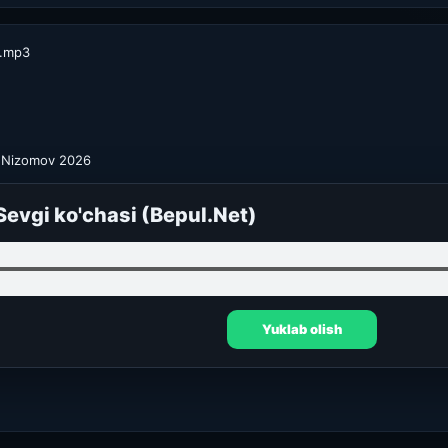
i.mp3
r Nizomov 2026
Sevgi ko'chasi (Bepul.Net)
Yuklab olish