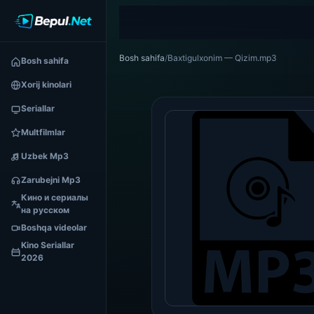
Bosh sahifa
/
Baxtigulxonim — Qizim.mp3
Bosh sahifa
Xorij kinolari
Seriallar
Multfilmlar
Uzbek Mp3
Zarubejni Mp3
Кино и сериалы
на русском
Boshqa videolar
Kino Seriallar
2026