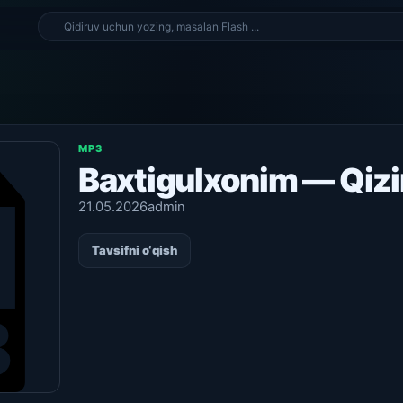
MP3
Baxtigulxonim — Qi
21.05.2026
admin
Tavsifni o‘qish