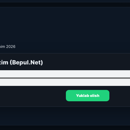
nim 2026
zim (Bepul.Net)
Yuklab olish