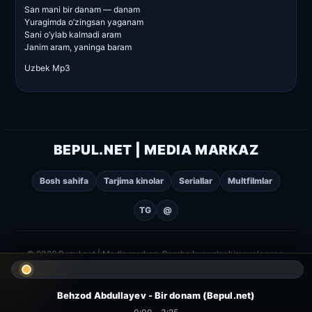
San mani bir danam — danam
Yuragimda o’zingsan yaganam
Sani o’ylab kalmadi aram
Janim aram, yaninga baram
Uzbek Mp3
BEPUL.NET | MEDIA MARKAZ
Bosh sahifa
Tarjima kinolar
Seriallar
Multfilmlar
TG
@
© 2026 Bepul.net | Media markaz. Barcha huquqlar himoyalangan.
Behzod Abdullayev - Bir donam (Bepul.net)