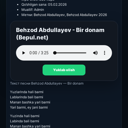
Qo’shilgan sana:
05.02.2026
Muallif:
Admin
Метки:
Behzod Abdullayev
,
Behzod Abdullayev 2026
Behzod Abdullayev - Bir donam
(Bepul.net)
Yuklab olish
Текст песни
Behzod Abdullayev — Bir donam
Yuzlarinda hali barmi
Lablarinda bali barmi
Manan bashka yari barmi
Yari barmi, ey jani barmi
Yuzinda hali barmi
Labinda bali barmi
Manan bashka yari barmi