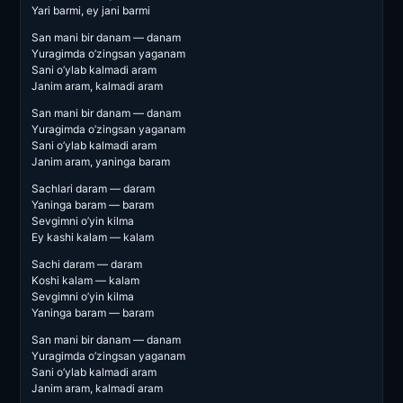
Yari barmi, ey jani barmi
San mani bir danam — danam
Yuragimda o’zingsan yaganam
Sani o’ylab kalmadi aram
Janim aram, kalmadi aram
San mani bir danam — danam
Yuragimda o’zingsan yaganam
Sani o’ylab kalmadi aram
Janim aram, yaninga baram
Sachlari daram — daram
Yaninga baram — baram
Sevgimni o’yin kilma
Ey kashi kalam — kalam
Sachi daram — daram
Koshi kalam — kalam
Sevgimni o’yin kilma
Yaninga baram — baram
San mani bir danam — danam
Yuragimda o’zingsan yaganam
Sani o’ylab kalmadi aram
Janim aram, kalmadi aram