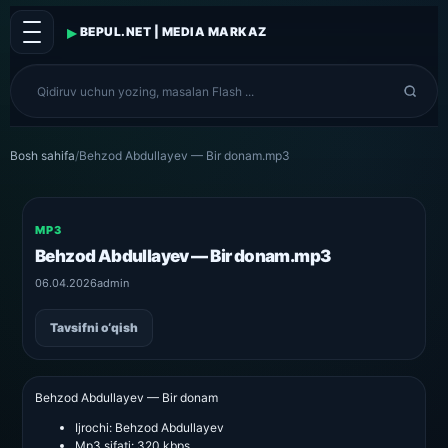
▸
BEPUL.NET | MEDIA MARKAZ
Bosh sahifa
/
Behzod Abdullayev — Bir donam.mp3
MP3
Behzod Abdullayev — Bir donam.mp3
06.04.2026
admin
Tavsifni o‘qish
Behzod Abdullayev — Bir donam
Ijrochi:
Behzod Abdullayev
Mp3 sifati:
320 kbps