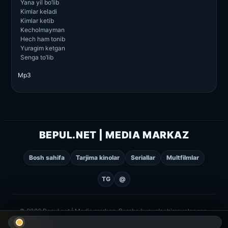
Yana yil bo’lib
Kimlar keladi
Kimlar ketib
Kecholmayman
Hech ham tonib
Yuragim ketgan
Senga to’lib
Mp3
BEPUL.NET | MEDIA MARKAZ
Bosh sahifa
Tarjima kinolar
Seriallar
Multfilmlar
TG
@
© 2026 Bepul.net | Media markaz. Barcha huquqlar himoyalangan.