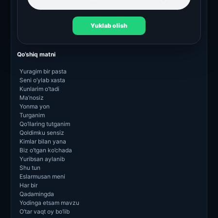
Yuklab olish
Qo’shiq matni
Yuragim bir pasta
Seni o’ylab xasta
Kunlarim o’tadi
Ma’nosiz
Yonma yon
Turganim
Qo’llaring tutganim
Qoldimku sensiz
Kimlar bilan yana
Biz o’tgan ko’chada
Yuribsan aylanib
Shu tun
Eslarmusan meni
Har bir
Qadamingda
Yodinga etsam mavzu
O’tar vaqt oy bo’lib