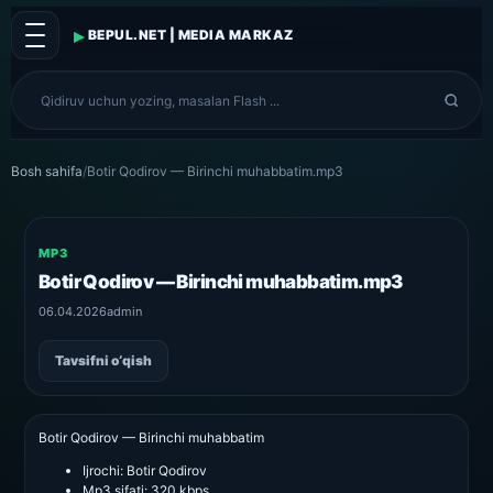
▸
BEPUL.NET | MEDIA MARKAZ
Bosh sahifa
/
Botir Qodirov — Birinchi muhabbatim.mp3
MP3
Botir Qodirov — Birinchi muhabbatim.mp3
06.04.2026
admin
Tavsifni o‘qish
Botir Qodirov — Birinchi muhabbatim
Ijrochi:
Botir Qodirov
Mp3 sifati:
320 kbps