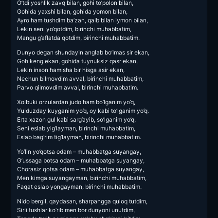
O’tdi yoshlik zavq bilan, gohi to’polon bilan,
Gohida yaxshi bilan, gohida yomon bilan,
Ayro ham tushdim ba’zan, qalb bilan iymon bilan,
Lekin seni yo’qotdim, birinchi muhabbatim,
Mangu g’aflatda qotdim, birinchi muhabbatim.
Dunyo degan shundayin anglab bo’lmas sir ekan,
Goh keng ekan, gohida tuynuksiz qasr ekan,
Lekin inson hamisha bir hisga asir ekan,
Nechun bilmovdim avval, birinchi muhabbatim,
Parvo qilmovdim avval, birinchi muhabbatim.
Xolbuki orzulardan judo ham bo’lganim yo’q,
Yulduzday kuyganim yo’q, oy kabi to’lganim yo’q.
Erta xazon gul kabi sarg’ayib, so’lganim yo’q,
Seni eslab yig’layman, birinchi muhabbatim,
Eslab bag’rim tig’layman, birinchi muhabbatim.
Yo’lin yo’qotsa odam – muhabbatga suyangay,
G’ussaga botsa odam – muhabbatga suyangay,
Chorasiz qotsa odam – muhabbatga suyangay,
Men kimga suyangayman, birinchi muhabbatim,
Faqat eslab yongayman, birinchi muhabbatim.
Nido bergil, qaydasan, sharpangga quloq tutdim,
Sirli tushlar ko’rib men bor dunyoni unutdim,