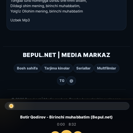
Tongda turib nomingga ushbu she’rimni bitdim,
Dildagi ohim mening, birinchi muhabbatim,
Yolg’iz Ollohim mening, birinchi muhabbatim
Uzbek Mp3
BEPUL.NET | MEDIA MARKAZ
Bosh sahifa
Tarjima kinolar
Seriallar
Multfilmlar
TG
@
© 2026 Bepul.net | Media markaz. Barcha huquqlar himoyalangan.
Botir Qodirov - Birinchi muhabbatim (Bepul.net)
0:00
8:32