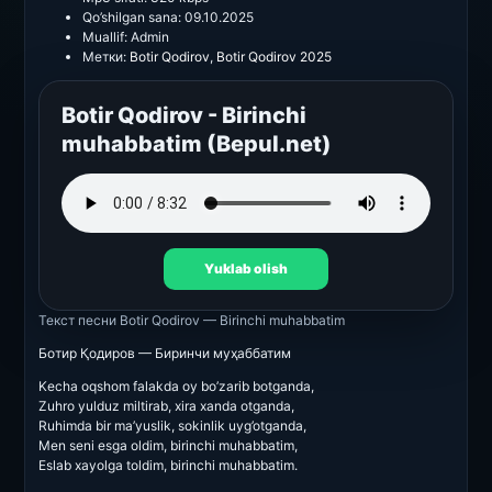
Qo’shilgan sana:
09.10.2025
Muallif:
Admin
Метки:
Botir Qodirov
,
Botir Qodirov 2025
Botir Qodirov - Birinchi
muhabbatim (Bepul.net)
Yuklab olish
Текст песни
Botir Qodirov — Birinchi muhabbatim
Ботир Қодиров — Биринчи муҳаббатим
Kecha oqshom falakda oy bo’zarib botganda,
Zuhro yulduz miltirab, xira xanda otganda,
Ruhimda bir ma’yuslik, sokinlik uyg’otganda,
Men seni esga oldim, birinchi muhabbatim,
Eslab xayolga toldim, birinchi muhabbatim.