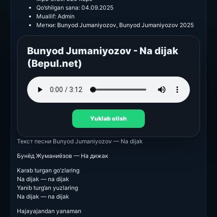
Qo’shilgan sana:
04.09.2025
Muallif:
Admin
Метки:
Bunyod Jumaniyozov
,
Bunyod Jumaniyozov 2025
Bunyod Jumaniyozov - Na dijak
(Bepul.net)
Yuklab olish
Текст песни
Bunyod Jumaniyozov — Na dijak
Бунёд Жуманиёзов — На дижак
Karab turgan go’zlaring
Na dijak — na dijak
Yanib turg’an yuzlaring
Na dijak — na dijak
Hajayajandan yanaman