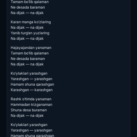
Tamam bo’lib qalaman
Ne desada baraman
Na dijak — na dijak
Karan manga ko’zlaring
Na dijak — na dijak
Yanib turg’an yuzlaring
Na dijak — na dijak
Hajayajandan yanaman
Tamam bo’lib qalaman
Ne desada baraman
Na dijak — na dijak
Ko’ylaklari yarashgan
Yarashgan — yarashgan
Hamam shuna qarashgan
Karashgan — karashgan
Rashk o’timda yanaman
Hammadan kizganaman
Shuna desa buraman
Na dijak — na dijak
Ko’ylaklari yarashgan
Yarashgan — yarashgan
Hamam shuna qarashgan