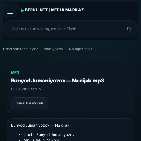
▸
BEPUL.NET | MEDIA MARKAZ
Bosh sahifa
/
Bunyod Jumaniyozov — Na dijak.mp3
MP3
Bunyod Jumaniyozov — Na dijak.mp3
06.04.2026
admin
Tavsifni o‘qish
Bunyod Jumaniyozov — Na dijak
Ijrochi:
Bunyod Jumaniyozov
Mp3 sifati:
320 kbps