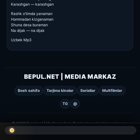
Karashgan — karashgan
Rashk o’timda yanaman
Hammadan kizganaman
Shuna desa buraman
Na dijak — na dijak
Uzbek Mp3
BEPUL.NET | MEDIA MARKAZ
Bosh sahifa
Tarjima kinolar
Seriallar
Multfilmlar
TG
@
© 2026 Bepul.net | Media markaz. Barcha huquqlar himoyalangan.