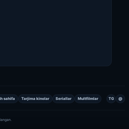
h sahifa
Tarjima kinolar
Seriallar
Multfilmlar
TG
@
langan.