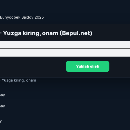
Bunyodbek Saidov 2025
 Yuzga kiring, onam (Bepul.net)
Yuklab olish
Yuzga kiring, onam
hay
hay
y