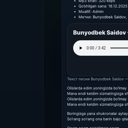
Mp3 sifati:
320 kbps
Qo’shilgan sana:
18.12.2025
Muallif:
Admin
Метки:
Bunyodbek Saidov
,
Bunyodbek Saidov -
Текст песни
Bunyodbek Saidov — 
Olislarda edim yoningizda bo’lmay
Mana endi keldim xizmatingizga s
Olislarda edim yoningizda bo’lmay
Mana endi keldim xizmatingizga s
Boringizga yana shukronalar aytay
So’rang so’rang ona barin bajo qila