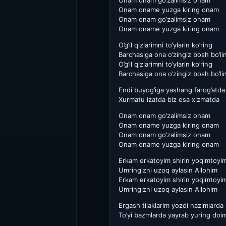
Onam onam go’zalimsiz onam
Onam oname yuzga kiring onam
Onam onam go’zalimsiz onam
Onam oname yuzga kiring onam
O’g’il qizlarimni to’ylarin ko’ring
Barchasiga ona o’zingiz bosh bo’li
O’g’il qizlarimni to’ylarin ko’ring
Barchasiga ona o’zingiz bosh bo’li
Endi buyog’iga yashang farog’atda
Xurmatu izatda biz esa xizmatda
Onam onam go’zalimsiz onam
Onam oname yuzga kiring onam
Onam onam go’zalimsiz onam
Onam oname yuzga kiring onam
Erkam erkatoyim shirin yoqimtoyi
Umringizni uzoq aylasin Allohim
Erkam erkatoyim shirin yoqimtoyi
Umringizni uzoq aylasin Allohim
Ergash tilaklarim yozdi nazimlarda
To’yi bazmlarda yayrab yuring doi