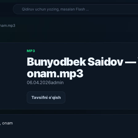
onam.mp3
MP3
Bunyodbek Saidov — 
onam.mp3
06.04.2026
admin
Tavsifni o‘qish
, onam