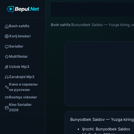
Bosh sahifa
/
Bunyodbek Saidov — Yuzga kiring, 
Bosh sahifa
Xorij kinolari
Seriallar
Multfilmlar
Uzbek Mp3
Zarubejni Mp3
Кино и сериалы
на русском
Boshqa videolar
Kino Seriallar
2026
Bunyodbek Saidov — Yuzga kiring
Ijrochi:
Bunyodbek Saidov