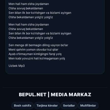
Men hali ham o’sha joydaman
O’sha sovuq bekatdaman
Sen bilan ilk bor ko’rishgan va bizlarni ayirgan
O’sha bekatdaman yolg’iz yolg’iz
Men hali ham o’sha joydaman
O’sha sovuq bekatdaman
Sen bilan ilk bor ko’rishgan va bizlarni ayirgan
O’sha bekatdaman yolg’iz yolg’iz
Sen menga dil bermagin diling vayron bo’lar
Meni qahrim yomon olovdur kul qilar
Ayab o’tirmayman kimligingni farqi yo’q
Men kabi yovuzni hali ko’rmagansan yo’q
Uzbek Mp3
BEPUL.NET | MEDIA MARKAZ
Bosh sahifa
Tarjima kinolar
Seriallar
Multfilmlar