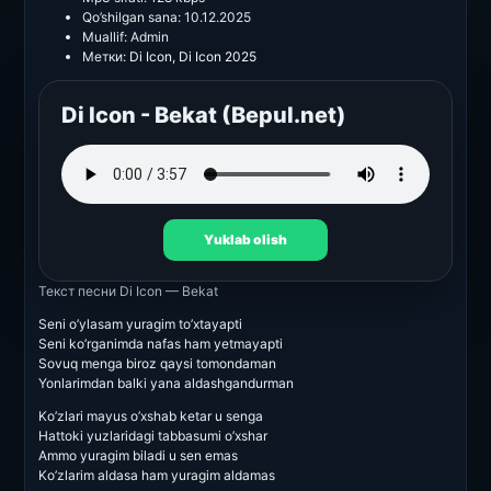
Qo’shilgan sana:
10.12.2025
Muallif:
Admin
Метки:
Di Icon
,
Di Icon 2025
Di Icon - Bekat (Bepul.net)
Yuklab olish
Текст песни
Di Icon — Bekat
Seni o’ylasam yuragim to’xtayapti
Seni ko’rganimda nafas ham yetmayapti
Sovuq menga biroz qaysi tomondaman
Yonlarimdan balki yana aldashgandurman
Ko’zlari mayus o’xshab ketar u senga
Hattoki yuzlaridagi tabbasumi o’xshar
Ammo yuragim biladi u sen emas
Ko’zlarim aldasa ham yuragim aldamas