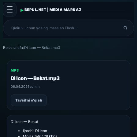
▸
BEPUL.NET | MEDIA MARKAZ
Bosh sahifa
/
Di Icon — Bekat.mp3
MP3
Di Icon — Bekat.mp3
06.04.2026
admin
Tavsifni o‘qish
Di Icon — Bekat
Ijrochi:
Di Icon
Mp3 sifati:
128 kbps