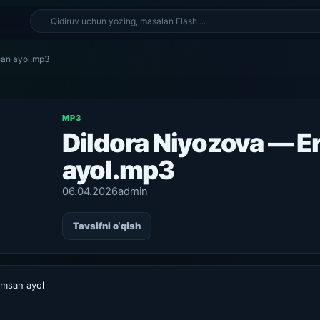
san ayol.mp3
MP3
Dildora Niyozova — E
ayol.mp3
06.04.2026
admin
Tavsifni o‘qish
imsan ayol