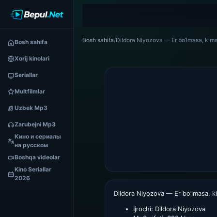
Bosh sahifa
/
Dildora Niyozova — Er bo’lmasa, kim
Bosh sahifa
Xorij kinolari
Seriallar
Multfilmlar
Uzbek Mp3
Zarubejni Mp3
Кино и сериалы
на русском
Boshqa videolar
Kino Seriallar
2026
Dildora Niyozova — Er bo’lmasa, k
Ijrochi:
Dildora Niyozova