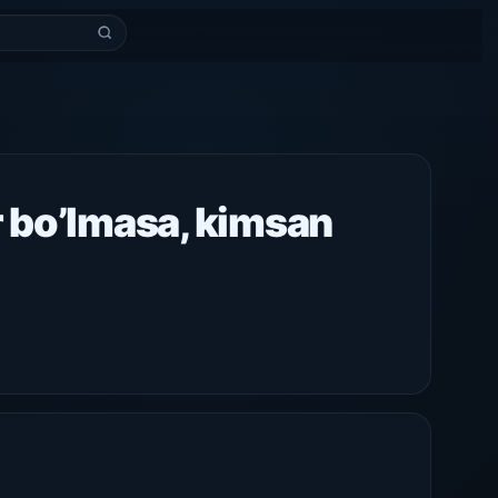
r bo’lmasa, kimsan