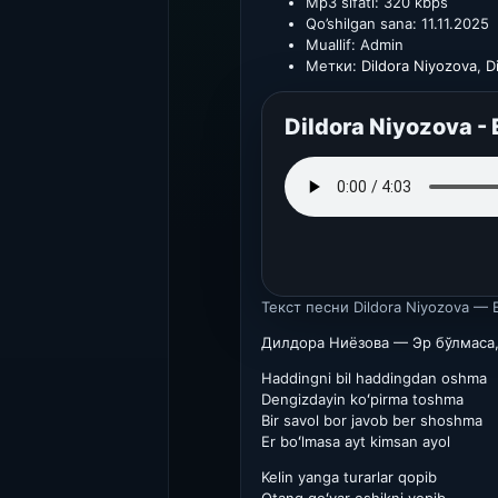
Mp3 sifati:
320 kbps
Qo’shilgan sana:
11.11.2025
Muallif:
Admin
Метки:
Dildora Niyozova
,
D
Dildora Niyozova - 
Текст песни
Dildora Niyozova — E
Дилдора Ниёзова — Эр бўлмаса,
Haddingni bil haddingdan oshma
Dengizdayin koʻpirma toshma
Bir savol bor javob ber shoshma
Er boʻlmasa ayt kimsan ayol
Kelin yanga turarlar qopib