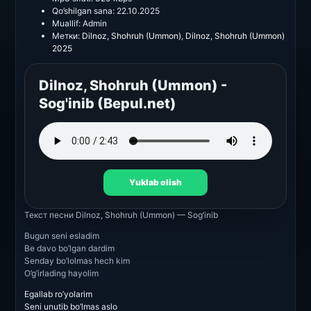
Qo’shilgan sana:
22.10.2025
Muallif:
Admin
Метки:
Dilnoz
,
Shohruh (Ummon)
,
Dilnoz
,
Shohruh (Ummon)
2025
Dilnoz, Shohruh (Ummon) -
Sog'inib (Bepul.net)
Yuklab olish
Текст песни
Dilnoz, Shohruh (Ummon) — Sog’inib
Bugun seni esladim
Be davo bo’lgan dardim
Senday bo’lolmas hech kim
O’g’irlading hayolim
Egallab ro’yolarim
Seni unutib bo’lmas aslo