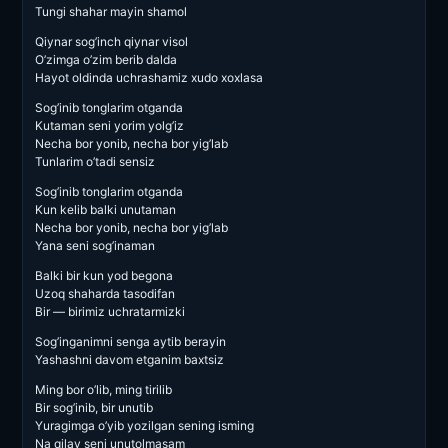
Tungi shahar mayin shamol
Qiynar sog’inch qiynar visol
O’zimga o’zim berib dalda
Hayot oldinda uchrashamiz xudo xoxlasa
Sog’inib tonglarim otganda
Kutaman seni yorim yolg’iz
Necha bor yonib, necha bor yig’lab
Tunlarim o’tadi sensiz
Sog’inib tonglarim otganda
Kun kelib balki unutaman
Necha bor yonib, necha bor yig’lab
Yana seni sog’inaman
Balki bir kun yod begona
Uzoq shaharda tasodifan
Bir — birimiz uchratarmizki
Sog’inganimni senga aytib berayin
Yashashni davom etganim baxtsiz
Ming bor o’lib, ming tirilib
Bir sog’inib, bir unutib
Yuragimga o’yib yozilgan sening isming
Na qilay seni unutolmasam