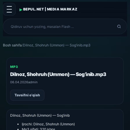
▸
BEPUL.NET | MEDIA MARKAZ
Bosh sahifa
/
Dilnoz, Shohruh (Ummon) — Sog’inib.mp3
MP3
Dilnoz, Shohruh (Ummon) — Sog’inib.mp3
06.04.2026
admin
Tavsifni o‘qish
Dilnoz, Shohruh (Ummon) — Sog’inib
Ijrochi:
Dilnoz, Shohruh (Ummon)
Mp3 sifati:
320 kbps