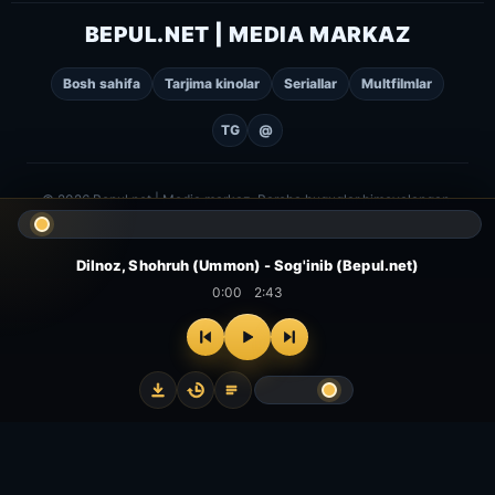
BEPUL.NET | MEDIA MARKAZ
Bosh sahifa
Tarjima kinolar
Seriallar
Multfilmlar
TG
@
© 2026 Bepul.net | Media markaz. Barcha huquqlar himoyalangan.
Dilnoz, Shohruh (Ummon) - Sog'inib (Bepul.net)
0:00
2:43
⌂
▻
▣
✦
Bosh
Kinolar
Serial
Multfilm