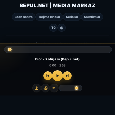
BEPUL.NET | MEDIA MARKAZ
Bosh sahifa
Tarjima kinolar
Seriallar
Multfilmlar
TG
@
© 2026 Bepul.net | Media markaz. Barcha huquqlar himoyalangan.
Dior - Xotirjam (Bepul.net)
0:00
2:58
⌂
▻
▣
✦
Bosh
Kinolar
Serial
Multfilm