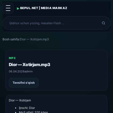
▸
BEPUL.NET | MEDIA MARKAZ
Bosh sahifa
/
Dior — Xotirjam.mp3
MP3
Dior — Xotirjam.mp3
06.04.2026
admin
Tavsifni o‘qish
Dior — Xotirjam
Ijrochi:
Dior
Mp3 sifati:
320 kbps