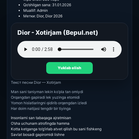
Qo’shilgan sana:
31.01.2026
Muallif:
Admin
Метки:
Dior
,
Dior 2026
Dior - Xotirjam (Bepul.net)
Yuklab olish
Текст песни
Dior — Xotirjam
Man sani taniyman lekin ko’pla tan omiydi
Orqangdan gapiradi lek yuzinga etomidi
Yomon hislatlaringni qidirib orqengdan izledi
Har doim natijasi tengdir bir tiyinga
Insonlarni san tabaqaga ajratmisan
O’sha uchunam atrofingda hamma
Kotta ketganga to’g’irlab atvet qilish bu sani fishkeng
Savlat bosadi gapiromidi lishne