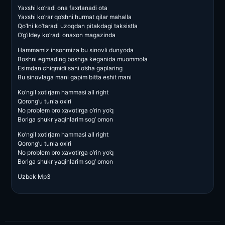
Yaxshi ko’radi ona faxrlanadi ota
Yaxshi ko’rar qo’shni hurmat qilar mahalla
Qo’lni ko’taradi uzoqdan pitakdagi taksistla
O’g’ildey ko’radi onaxon magazinda
Hammamiz insonmiza bu sinovli dunyoda
Boshni egmading boshga keganida muommola
Esimdan chiqmidi sani o’sha gaplaring
Bu sinovlaga mani gapim bitta eshit mani
Ko’ngil xotirjam hammasi all right
Qorong’u tunla oxiri
No problem bro xavotirga o’rin yo’q
Boriga shukr yaqinlarim sog’ omon
Ko’ngil xotirjam hammasi all right
Qorong’u tunla oxiri
No problem bro xavotirga o’rin yo’q
Boriga shukr yaqinlarim sog’ omon
Uzbek Mp3