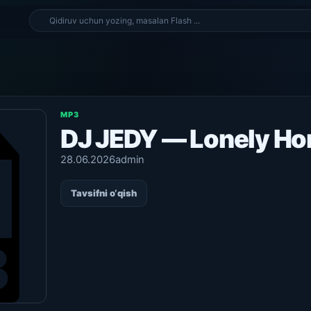
MP3
DJ JEDY — Lonely H
28.06.2026
admin
Tavsifni o‘qish