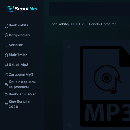
Bosh sahifa
/
DJ JEDY — Lonely Horse.mp3
Bosh sahifa
Xorij kinolari
Seriallar
Multfilmlar
Uzbek Mp3
Zarubejni Mp3
Кино и сериалы
на русском
Boshqa videolar
Kino Seriallar
2026