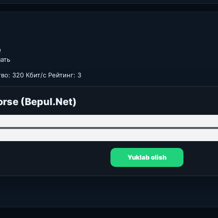
Q
чать
во: 320 Кбит/с Рейтинг: 3
orse (Bepul.Net)
Yuklab olish