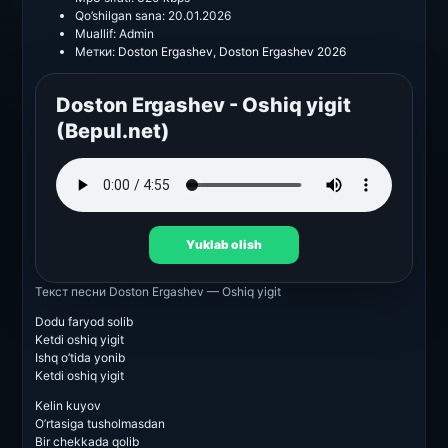
Qo’shilgan sana:
20.01.2026
Muallif:
Admin
Метки:
Doston Ergashev
,
Doston Ergashev 2026
Doston Ergashev - Oshiq yigit
(Bepul.net)
Yuklab olish
Текст песни
Doston Ergashev — Oshiq yigit
Dodu faryod solib
Ketdi oshiq yigit
Ishq o’tida yonib
Ketdi oshiq yigit
Kelin kuyov
O’rtasiga tusholmasdan
Bir chekkada qolib