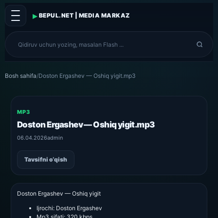
▸
BEPUL.NET | MEDIA MARKAZ
Bosh sahifa
/
Doston Ergashev — Oshiq yigit.mp3
MP3
Doston Ergashev — Oshiq yigit.mp3
06.04.2026
admin
Tavsifni o‘qish
Doston Ergashev — Oshiq yigit
Ijrochi:
Doston Ergashev
Mp3 sifati:
320 kbps