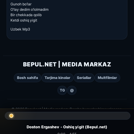
Gunoh bo’lar
O’lay dedim o’lolmadim
Bir chekkada qolib
Ketdi oshiq yigit
Uzbek Mp3
BEPUL.NET | MEDIA MARKAZ
Bosh sahifa
Tarjima kinolar
Seriallar
Multfilmlar
TG
@
© 2026 Bepul.net | Media markaz. Barcha huquqlar himoyalangan.
Doston Ergashev - Oshiq yigit (Bepul.net)