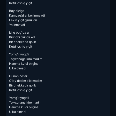
Ketdi oshiq yigit
Boy qiziga
Kambag’allar ko’rinmaydi
Lekin yigit g’urulidir
Yalinmaydi
Ishq bog’ida u
Birinchi o’rinda edi
Bir chekkada qolib
Ketdi oshiq yigit
Yomg’ir yogd’i
To’yxonaga kirolmadim
Hamma kuldi birgina
U kulolmadi
Gunoh bo’lar
O’lay dedim o’lolmadim
Bir chekkada qolib
Ketdi oshiq yigit
Yomg’ir yogd’i
To’yxonaga kirolmadim
Hamma kuldi birgina
U kulolmadi