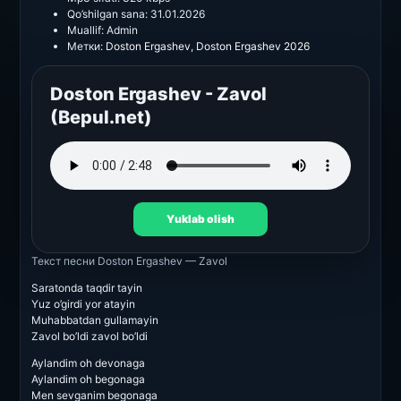
Qo’shilgan sana:
31.01.2026
Muallif:
Admin
Метки:
Doston Ergashev
,
Doston Ergashev 2026
Doston Ergashev - Zavol
(Bepul.net)
Yuklab olish
Текст песни
Doston Ergashev — Zavol
Saratonda taqdir tayin
Yuz o’girdi yor atayin
Muhabbatdan gullamayin
Zavol bo’ldi zavol bo’ldi
Aylandim oh devonaga
Aylandim oh begonaga
Men sevganim begonaga