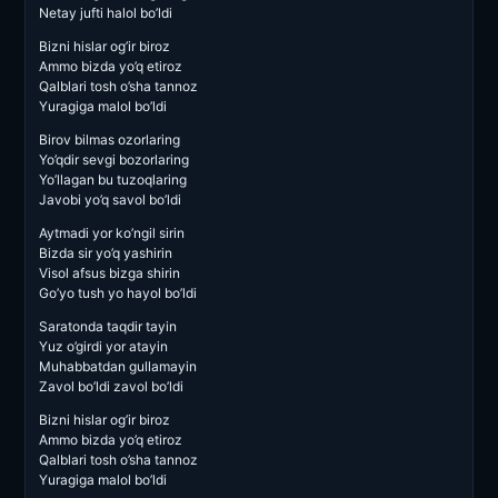
Netay jufti halol bo’ldi
Bizni hislar og’ir biroz
Ammo bizda yo’q etiroz
Qalblari tosh o’sha tannoz
Yuragiga malol bo’ldi
Birov bilmas ozorlaring
Yo’qdir sevgi bozorlaring
Yo’llagan bu tuzoqlaring
Javobi yo’q savol bo’ldi
Aytmadi yor ko’ngil sirin
Bizda sir yo’q yashirin
Visol afsus bizga shirin
Go’yo tush yo hayol bo’ldi
Saratonda taqdir tayin
Yuz o’girdi yor atayin
Muhabbatdan gullamayin
Zavol bo’ldi zavol bo’ldi
Bizni hislar og’ir biroz
Ammo bizda yo’q etiroz
Qalblari tosh o’sha tannoz
Yuragiga malol bo’ldi