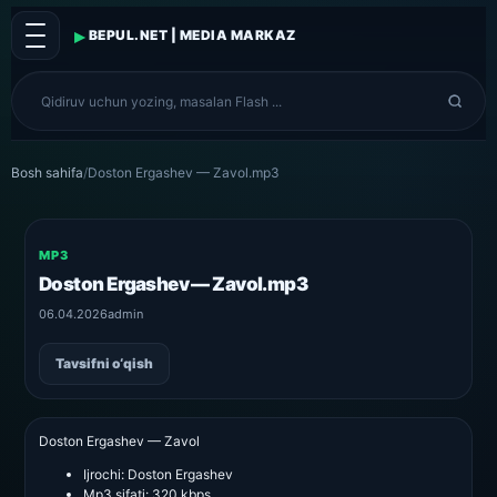
▸
BEPUL.NET | MEDIA MARKAZ
Bosh sahifa
/
Doston Ergashev — Zavol.mp3
MP3
Doston Ergashev — Zavol.mp3
06.04.2026
admin
Tavsifni o‘qish
Doston Ergashev — Zavol
Ijrochi:
Doston Ergashev
Mp3 sifati:
320 kbps