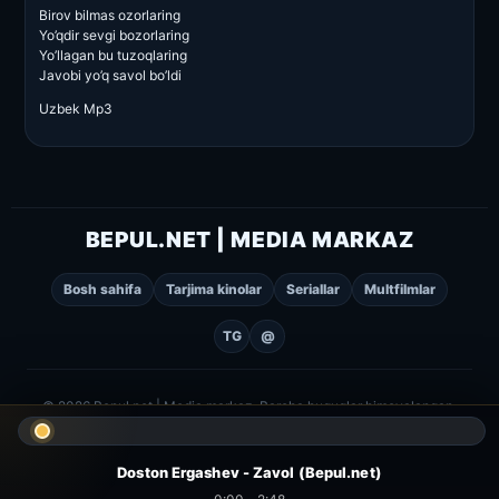
Birov bilmas ozorlaring
Yo’qdir sevgi bozorlaring
Yo’llagan bu tuzoqlaring
Javobi yo’q savol bo’ldi
Uzbek Mp3
BEPUL.NET | MEDIA MARKAZ
Bosh sahifa
Tarjima kinolar
Seriallar
Multfilmlar
TG
@
© 2026 Bepul.net | Media markaz. Barcha huquqlar himoyalangan.
Doston Ergashev - Zavol (Bepul.net)