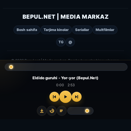
BEPUL.NET | MEDIA MARKAZ
Bosh sahifa
Tarjima kinolar
Seriallar
Multfilmlar
TG
@
© 2026 Bepul.net | Media markaz. Barcha huquqlar himoyalangan.
Eldido guruhi - Yor-yor (Bepul.Net)
0:00
2:53
⌂
▻
▣
✦
Bosh
Kinolar
Serial
Multfilm