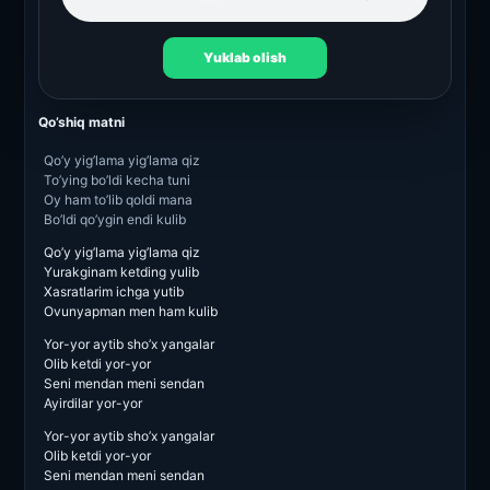
Yuklab olish
Qo’shiq matni
Qo’y yig’lama yig’lama qiz
To’ying bo’ldi kecha tuni
Oy ham to’lib qoldi mana
Bo’ldi qo’ygin endi kulib
Qo’y yig’lama yig’lama qiz
Yurakginam ketding yulib
Xasratlarim ichga yutib
Ovunyapman men ham kulib
Yor-yor aytib sho’x yangalar
Olib ketdi yor-yor
Seni mendan meni sendan
Ayirdilar yor-yor
Yor-yor aytib sho’x yangalar
Olib ketdi yor-yor
Seni mendan meni sendan