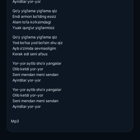
Ayirdilar yor-yor
Qo’y yig’lama yig’lama qiz
Endi armon bo’lding essiz
Alam to’la ko’ksimdagi
Yuak qurg’ur yig’larmisiz
Qo’y yig’lama yig’lama qiz
Yod bo’lsa yod bo’lsin shu qiz
Ayb o’zimda sevmasligim
Kerak edi seni afsus
Yor-yor aytib sho’x yangalar
Olib ketdi yor-yor
Seni mendan meni sendan
Ayirdilar yor-yor
Yor-yor aytib sho’x yangalar
Olib ketdi yor-yor
Seni mendan meni sendan
Ayirdilar yor-yor
Mp3