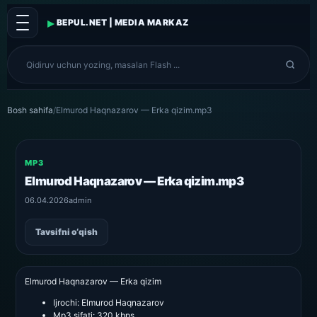
▸
BEPUL.NET | MEDIA MARKAZ
Bosh sahifa
/
Elmurod Haqnazarov — Erka qizim.mp3
MP3
Elmurod Haqnazarov — Erka qizim.mp3
06.04.2026
admin
Tavsifni o‘qish
Elmurod Haqnazarov — Erka qizim
Ijrochi:
Elmurod Haqnazarov
Mp3 sifati:
320 kbps