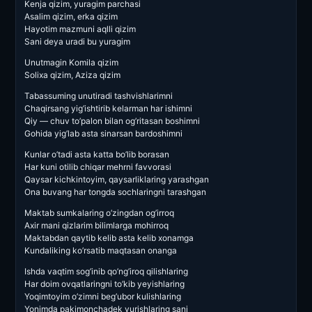
Kenja qizim, yuragim parchasi
Asalim qizim, erka qizim
Hayotim mazmuni aqlli qizim
Sani deya uradi bu yuragim
Unutmagin Komila qizim
Solixa qizim, Aziza qizim
Tabassuming unutiradi tashvishlarimni
Chaqirsang yig’ishtirib kelarman har ishimni
Qiy — chuv to’palon bilan og’ritasan boshimni
Gohida yig’lab asta sinarsan bardoshimni
Kunlar o’tadi asta katta bo’lib borasan
Har kuni otilib chiqar mehrni favvorasi
Qaysar kichkintoyim, qaysarliklaring yarashgan
Ona buvang har tongda sochlaringni tarashgan
Maktab sumkalaring o’zingdan og’irroq
Axir mani qizlarim bilimlarga mohirroq
Maktabdan qaytib kelib asta kelib xonamga
Kundaliking ko’rsatib maqtasan onanga
Ishda vaqtim sog’inib qo’ng’iroq qilishlaring
Har doim ovqatlaringni to’kib yeyishlaring
Yoqimtoyim o’zimni beg’ubor kulishlaring
Yonimda pakimonchadek yurishlaring sani