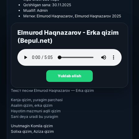
Qo’shilgan sana:
30.11.2025
Muallif:
Admin
Метки:
Elmurod Haqnazarov
,
Elmurod Haqnazarov 2025
Elmurod Haqnazarov - Erka qizim
(Bepul.net)
Yuklab olish
Текст песни
Elmurod Haqnazarov — Erka qizim
Kenja qizim, yuragim parchasi
Asalim qizim, erka qizim
Hayotim mazmuni aqlli qizim
Sani deya uradi bu yuragim
Unutmagin Komila qizim
Solixa qizim, Aziza qizim