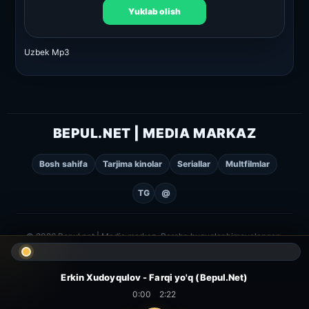
Yuklab olish
Uzbek Mp3
BEPUL.NET | MEDIA MARKAZ
Bosh sahifa
Tarjima kinolar
Seriallar
Multfilmlar
TG
@
© 2026 Bepul.net | Media markaz. Barcha huquqlar himoyalangan.
Erkin Xudoyqulov - Farqi yo'q (Bepul.Net)
0:00
2:22