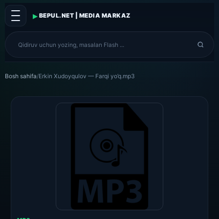
▸
BEPUL.NET | MEDIA MARKAZ
Bosh sahifa
/
Erkin Xudoyqulov — Farqi yo’q.mp3