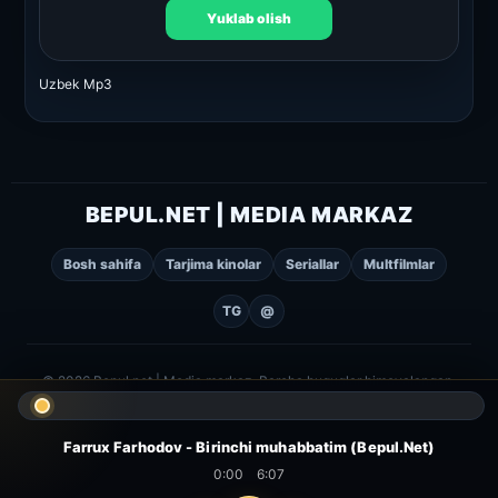
Yuklab olish
Uzbek Mp3
BEPUL.NET | MEDIA MARKAZ
Bosh sahifa
Tarjima kinolar
Seriallar
Multfilmlar
TG
@
© 2026 Bepul.net | Media markaz. Barcha huquqlar himoyalangan.
Farrux Farhodov - Birinchi muhabbatim (Bepul.Net)
0:00
6:07