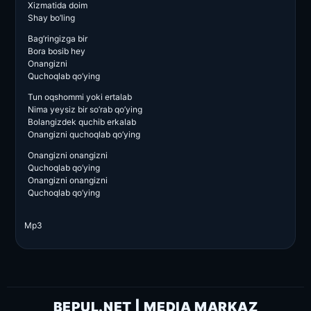
Xizmatida doim
Shay bo’ling
Bag’ringizga bir
Bora bosib hey
Onangizni
Quchoqlab qo’ying
Tun oqshommi yoki ertalab
Nima yeysiz bir so’rab qo’ying
Bolangizdek quchib erkalab
Onangizni quchoqlab qo’ying
Onangizni onangizni
Quchoqlab qo’ying
Onangizni onangizni
Quchoqlab qo’ying
Mp3
BEPUL.NET | MEDIA MARKAZ