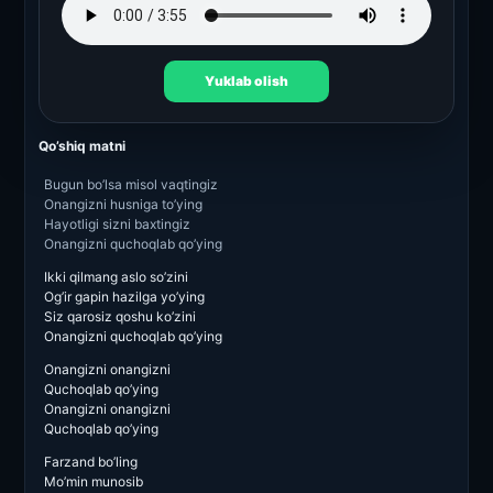
Yuklab olish
Qo’shiq matni
Bugun bo’lsa misol vaqtingiz
Onangizni husniga to’ying
Hayotligi sizni baxtingiz
Onangizni quchoqlab qo’ying
Ikki qilmang aslo so’zini
Og’ir gapin hazilga yo’ying
Siz qarosiz qoshu ko’zini
Onangizni quchoqlab qo’ying
Onangizni onangizni
Quchoqlab qo’ying
Onangizni onangizni
Quchoqlab qo’ying
Farzand bo’ling
Mo’min munosib