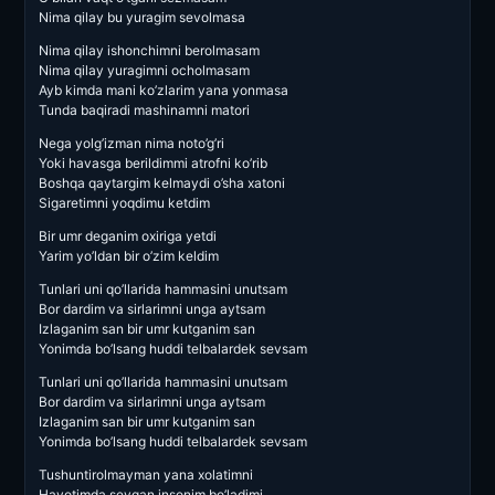
Nima qilay bu yuragim sevolmasa
Nima qilay ishonchimni berolmasam
Nima qilay yuragimni ocholmasam
Ayb kimda mani ko’zlarim yana yonmasa
Tunda baqiradi mashinamni matori
Nega yolg’izman nima noto’g’ri
Yoki havasga berildimmi atrofni ko’rib
Boshqa qaytargim kelmaydi o’sha xatoni
Sigaretimni yoqdimu ketdim
Bir umr deganim oxiriga yetdi
Yarim yo’ldan bir o’zim keldim
Tunlari uni qo’llarida hammasini unutsam
Bor dardim va sirlarimni unga aytsam
Izlaganim san bir umr kutganim san
Yonimda bo’lsang huddi telbalardek sevsam
Tunlari uni qo’llarida hammasini unutsam
Bor dardim va sirlarimni unga aytsam
Izlaganim san bir umr kutganim san
Yonimda bo’lsang huddi telbalardek sevsam
Tushuntirolmayman yana xolatimni
Hayotimda sevgan insonim bo’ladimi