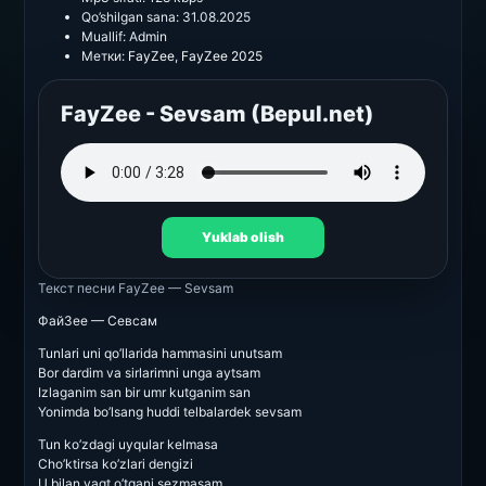
Qo’shilgan sana:
31.08.2025
Muallif:
Admin
Метки:
FayZee
,
FayZee 2025
FayZee - Sevsam (Bepul.net)
Yuklab olish
Текст песни
FayZee — Sevsam
ФайЗее — Севсам
Tunlari uni qo’llarida hammasini unutsam
Bor dardim va sirlarimni unga aytsam
Izlaganim san bir umr kutganim san
Yonimda bo’lsang huddi telbalardek sevsam
Tun ko’zdagi uyqular kelmasa
Cho’ktirsa ko’zlari dengizi
U bilan vaqt o’tgani sezmasam