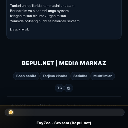
Tunlari uni qo’llarida hammasini unutsam
Bor dardim va sirlarimni unga aytsam
Izlaganim san bir umr kutganim san
Yonimda bo’lsang huddi telbalardek sevsam
Uzbek Mp3
BEPUL.NET | MEDIA MARKAZ
Bosh sahifa
Tarjima kinolar
Seriallar
Multfilmlar
TG
@
© 2026 Bepul.net | Media markaz. Barcha huquqlar himoyalangan.
FayZee - Sevsam (Bepul.net)