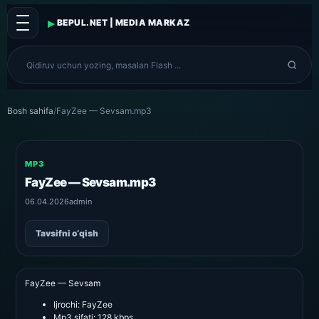
▸
BEPUL.NET | MEDIA MARKAZ
Bosh sahifa
/
FayZee — Sevsam.mp3
MP3
FayZee — Sevsam.mp3
06.04.2026
admin
Tavsifni o‘qish
FayZee — Sevsam
Ijrochi:
FayZee
Mp3 sifati:
128 kbps