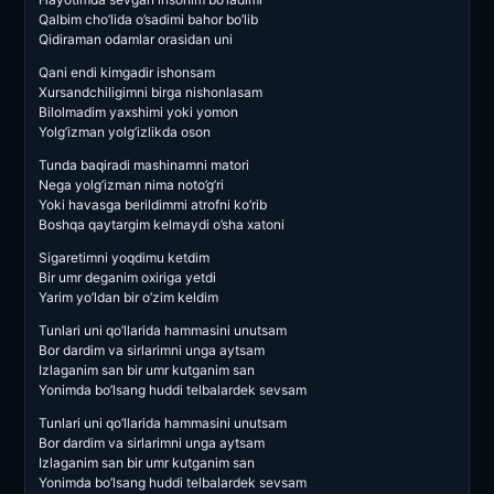
Qalbim cho’lida o’sadimi bahor bo’lib
Qidiraman odamlar orasidan uni
Qani endi kimgadir ishonsam
Xursandchiligimni birga nishonlasam
Bilolmadim yaxshimi yoki yomon
Yolg’izman yolg’izlikda oson
Tunda baqiradi mashinamni matori
Nega yolg’izman nima noto’g’ri
Yoki havasga berildimmi atrofni ko’rib
Boshqa qaytargim kelmaydi o’sha xatoni
Sigaretimni yoqdimu ketdim
Bir umr deganim oxiriga yetdi
Yarim yo’ldan bir o’zim keldim
Tunlari uni qo’llarida hammasini unutsam
Bor dardim va sirlarimni unga aytsam
Izlaganim san bir umr kutganim san
Yonimda bo’lsang huddi telbalardek sevsam
Tunlari uni qo’llarida hammasini unutsam
Bor dardim va sirlarimni unga aytsam
Izlaganim san bir umr kutganim san
Yonimda bo’lsang huddi telbalardek sevsam