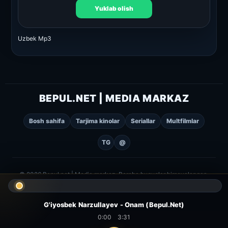
Yuklab olish
Uzbek Mp3
BEPUL.NET | MEDIA MARKAZ
Bosh sahifa
Tarjima kinolar
Seriallar
Multfilmlar
TG
@
© 2026 Bepul.net | Media markaz. Barcha huquqlar himoyalangan.
G'iyosbek Narzullayev - Onam (Bepul.Net)
0:00
3:31