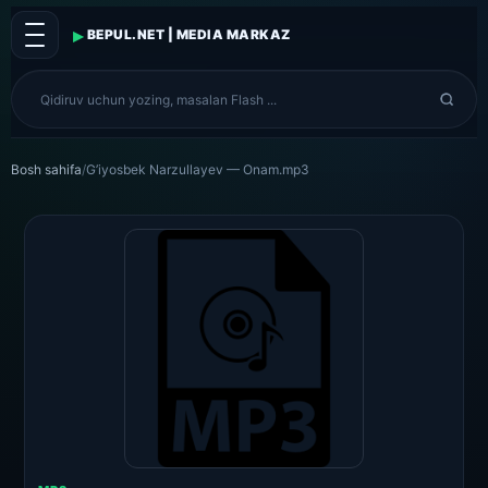
▸
BEPUL.NET | MEDIA MARKAZ
Bosh sahifa
/
G’iyosbek Narzullayev — Onam.mp3