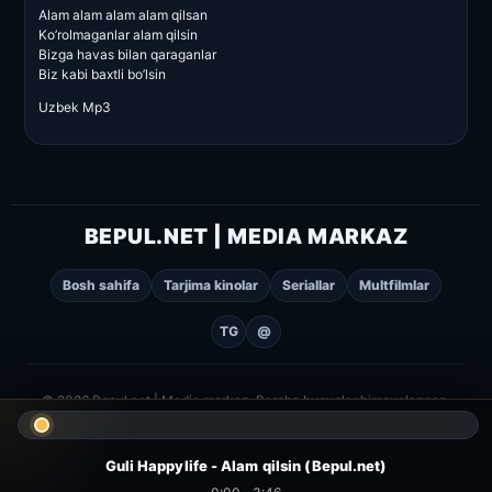
Alam alam alam alam qilsan
Ko’rolmaganlar alam qilsin
Bizga havas bilan qaraganlar
Biz kabi baxtli bo’lsin
Uzbek Mp3
BEPUL.NET | MEDIA MARKAZ
Bosh sahifa
Tarjima kinolar
Seriallar
Multfilmlar
TG
@
© 2026 Bepul.net | Media markaz. Barcha huquqlar himoyalangan.
Guli Happylife - Alam qilsin (Bepul.net)