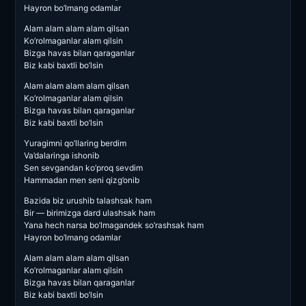
Hayron bo’lmang odamlar
Alam alam alam alam qilsan
Ko’rolmaganlar alam qilsin
Bizga havas bilan qaraganlar
Biz kabi baxtli bo’lsin
Alam alam alam alam qilsan
Ko’rolmaganlar alam qilsin
Bizga havas bilan qaraganlar
Biz kabi baxtli bo’lsin
Yuragimni qo’llaring berdim
Va’dalaringa ishonib
Sen sevgandan ko’proq sevdim
Hammadan men seni qizg’onib
Bazida biz urushib talashsak ham
Bir — birimizga dard ulashsak ham
Yana hech narsa bo’lmagandek so’rashsak ham
Hayron bo’lmang odamlar
Alam alam alam alam qilsan
Ko’rolmaganlar alam qilsin
Bizga havas bilan qaraganlar
Biz kabi baxtli bo’lsin