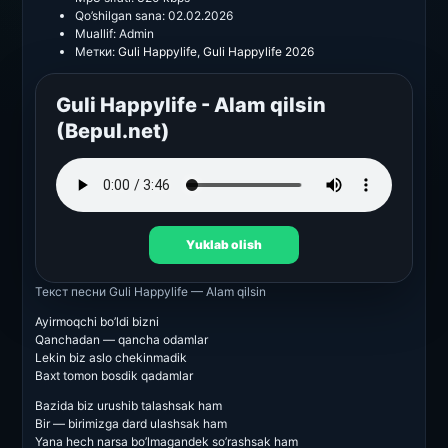
Qo’shilgan sana:
02.02.2026
Muallif:
Admin
Метки:
Guli Happylife
,
Guli Happylife 2026
Guli Happylife - Alam qilsin
(Bepul.net)
Yuklab olish
Текст песни
Guli Happylife — Alam qilsin
Ayirmoqchi bo’ldi bizni
Qanchadan — qancha odamlar
Lekin biz aslo chekinmadik
Baxt tomon bosdik qadamlar
Bazida biz urushib talashsak ham
Bir — birimizga dard ulashsak ham
Yana hech narsa bo’lmagandek so’rashsak ham