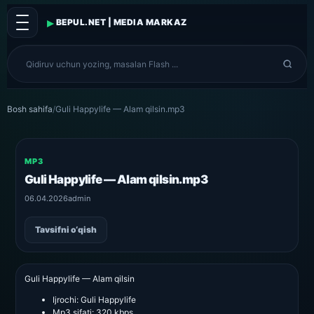
▸
BEPUL.NET | MEDIA MARKAZ
Bosh sahifa
/
Guli Happylife — Alam qilsin.mp3
MP3
Guli Happylife — Alam qilsin.mp3
06.04.2026
admin
Tavsifni o‘qish
Guli Happylife — Alam qilsin
Ijrochi:
Guli Happylife
Mp3 sifati:
320 kbps