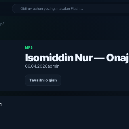
mp3
MP3
Isomiddin Nur — Ona
06.04.2026
admin
Tavsifni o‘qish
g