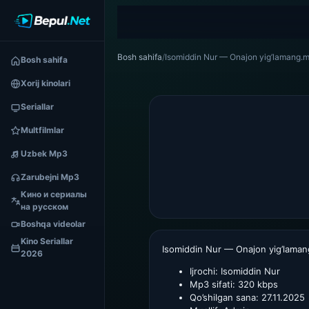
Bosh sahifa
/
Isomiddin Nur — Onajon yig’lamang.
Bosh sahifa
Xorij kinolari
Seriallar
Multfilmlar
Uzbek Mp3
Zarubejni Mp3
Кино и сериалы
на русском
Boshqa videolar
Kino Seriallar
Isomiddin Nur — Onajon yig’laman
2026
Ijrochi:
Isomiddin Nur
Mp3 sifati:
320 kbps
Qo’shilgan sana:
27.11.2025