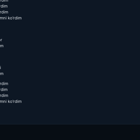
rdim
rdim
rdim
mni ko’rdim
or
am
i
am
rdim
rdim
rdim
mni ko’rdim