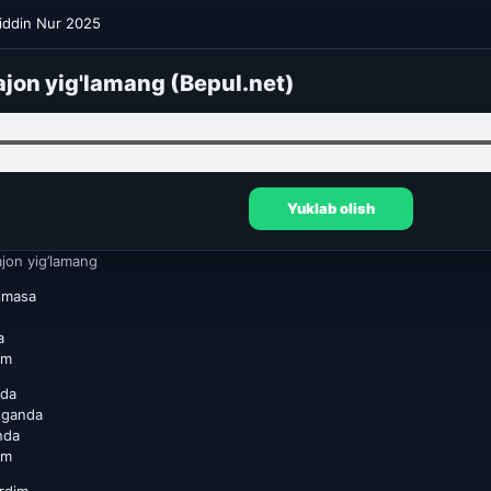
iddin Nur 2025
ajon yig'lamang (Bepul.net)
Yuklab olish
jon yig’lamang
lmasa
a
am
nda
tganda
nda
am