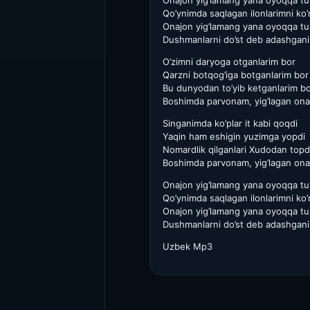
Onajon yig’lamang yana oyoqqa tu
Qo’ynimda saqlagan ilonlarimni ko’
Onajon yig’lamang yana oyoqqa tu
Dushmanlarni do’st deb adashgani
O’zimni daryoga otganlarim bor
Qarzni botqog’iga botganlarim bor
Bu dunyodan to’yib ketganlarim b
Boshimda parvonam, yig’lagan on
Singanimda ko’plar it kabi qoqdi
Yaqin ham eshigin yuzimga yopdi
Nomardlik qilganlari Xudodan topd
Boshimda parvonam, yig’lagan on
Onajon yig’lamang yana oyoqqa tu
Qo’ynimda saqlagan ilonlarimni ko’
Onajon yig’lamang yana oyoqqa tu
Dushmanlarni do’st deb adashgani
Uzbek Mp3