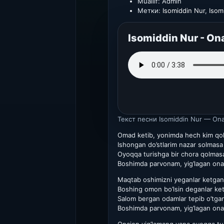
Muallif:
Admin
Метки:
Isomiddin Nur
,
Isom
Isomiddin Nur - On
Текст песни
Isomiddin Nur — Ona
Omad ketib, yonimda hech kim qo
Ishongan do’stlarim nazar solmasa
Oyoqqa turishga bir chora qolmas
Boshimda parvonam, yig’lagan on
Maqtab oshimizni yeganlar ketga
Boshing omon bo’lsin deganlar ke
Salom bergan odamlar tepib o’tga
Boshimda parvonam, yig’lagan on