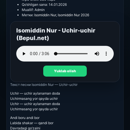
Qo’shilgan sana:
14.01.2026
Muallif:
Admin
Метки:
Isomiddin Nur
,
Isomiddin Nur 2026
Isomiddin Nur - Uchir-uchir
(Bepul.net)
Yuklab olish
Текст песни
Isomiddin Nur — Uchir-uchir
Uchir — uchir aylanaman doda
Uchirmasang yor qayda uchir
Uchir — uchir aylanaman doda
Uchirmasang yor qayda uchir
Andi boru andi bor
Labida shakar — qandi bor
Davradagi go’zalni