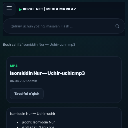
▸
BEPUL.NET | MEDIA MARKAZ
Bosh sahifa
/
Isomiddin Nur — Uchir-uchir.mp3
MP3
Isomiddin Nur — Uchir-uchir.mp3
06.04.2026
admin
Tavsifni o‘qish
Isomiddin Nur — Uchir-uchir
Ijrochi:
Isomiddin Nur
Mp3 sifati:
320 kbps