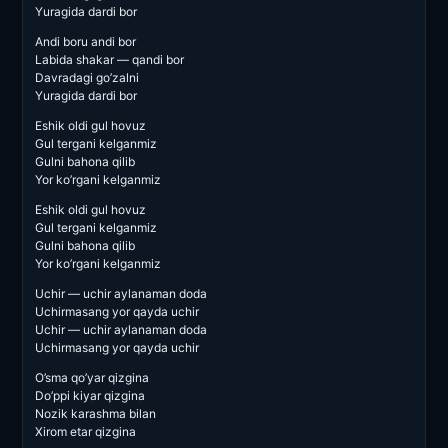
Yuragida dardi bor
Andi boru andi bor
Labida shakar — qandi bor
Davradagi go’zalni
Yuragida dardi bor
Eshik oldi gul hovuz
Gul tergani kelganmiz
Gulni bahona qilib
Yor ko’rgani kelganmiz
Eshik oldi gul hovuz
Gul tergani kelganmiz
Gulni bahona qilib
Yor ko’rgani kelganmiz
Uchir — uchir aylanaman doda
Uchirmasang yor qayda uchir
Uchir — uchir aylanaman doda
Uchirmasang yor qayda uchir
O’sma qo’yar qizgina
Do’ppi kiyar qizgina
Nozik karashma bilan
Xirom etar qizgina