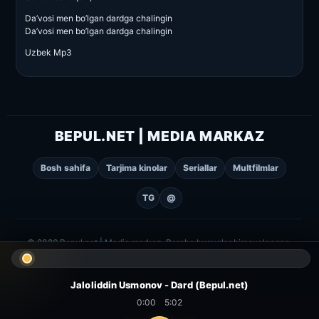
Da’vosi men bo’lgan dardga chalingin
Da’vosi men bo’lgan dardga chalingin
Uzbek Mp3
BEPUL.NET | MEDIA MARKAZ
Bosh sahifa
Tarjima kinolar
Seriallar
Multfilmlar
TG
@
© 2026 Bepul.net | Media markaz. Barcha huquqlar himoyalangan.
Jaloliddin Usmonov - Dard (Bepul.net)
0:00
5:02