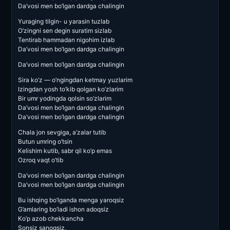
Da’vosi men bo’lgan dardga chalingin
Yuraging tilgin- u yarasin tuzlab
O’zingni sen degin suratim sizlab
Tentirab hammadan nigohim izlab
Da’vosi men bo’lgan dardga chalingin
Da’vosi men bo’lgan dardga chalingin
Sira ko’z — o’ngingdan ketmay yuzlarim
Izingdan yosh to’kib qolgan ko’zlarim
Bir umr yodingda qolsin so’zlarim
Da’vosi men bo’lgan dardga chalingin
Da’vosi men bo’lgan dardga chalingin
Chala jon sevgiga, a’zalar tutib
Butun umring o’tsin
Kelishim kutib, sabr qil ko’p emas
Ozroq vaqt o’tib
Da’vosi men bo’lgan dardga chalingin
Da’vosi men bo’lgan dardga chalingin
Bu ishqing bo’lganda menga yaroqsiz
G’amlaring bo’ladi ishon adoqsiz
Ko’p azob chekkancha
Sonsiz sanoqsiz,