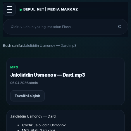
▸
BEPUL.NET | MEDIA MARKAZ
Bosh sahifa
/
Jaloliddin Usmonov — Dard.mp3
MP3
Jaloliddin Usmonov — Dard.mp3
06.04.2026
admin
Tavsifni o‘qish
Jaloliddin Usmonov — Dard
Ijrochi:
Jaloliddin Usmonov
Mp3 sifati:
320 kbps