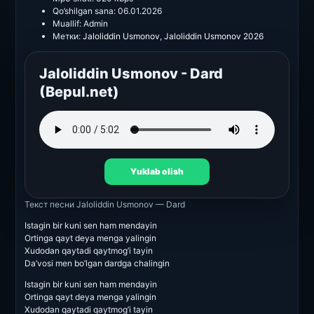
Qo’shilgan sana:
06.01.2026
Muallif:
Admin
Метки:
Jaloliddin Usmonov
,
Jaloliddin Usmonov 2026
Jaloliddin Usmonov - Dard
(Bepul.net)
Yuklab olish
Текст песни
Jaloliddin Usmonov — Dard
Istagin bir kuni sen ham mendayin
Ortinga qayt deya menga yalingin
Xudodan qaytadi qaytmog’i tayin
Da’vosi men bo’lgan dardga chalingin
Istagin bir kuni sen ham mendayin
Ortinga qayt deya menga yalingin
Xudodan qaytadi qaytmog’i tayin