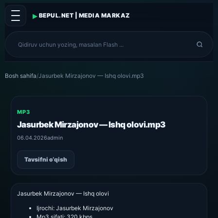
▸
BEPUL.NET | MEDIA MARKAZ
Bosh sahifa
/
Jasurbek Mirzajonov — Ishq olovi.mp3
MP3
Jasurbek Mirzajonov — Ishq olovi.mp3
06.04.2026
admin
Tavsifni o‘qish
Jasurbek Mirzajonov — Ishq olovi
Ijrochi:
Jasurbek Mirzajonov
Mp3 sifati:
320 kbps