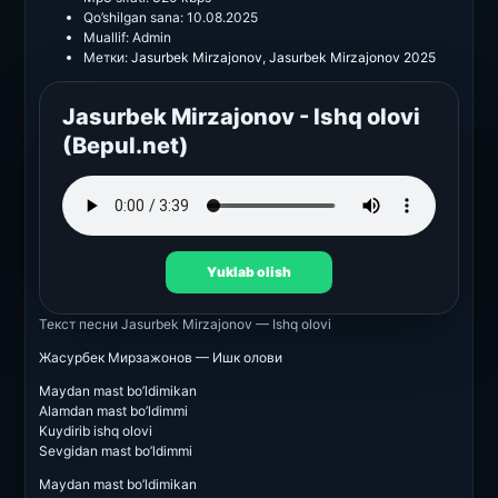
Qo’shilgan sana:
10.08.2025
Muallif:
Admin
Метки:
Jasurbek Mirzajonov
,
Jasurbek Mirzajonov 2025
Jasurbek Mirzajonov - Ishq olovi
(Bepul.net)
Yuklab olish
Текст песни
Jasurbek Mirzajonov — Ishq olovi
Жасурбек Мирзажонов — Ишк олови
Maydan mast bo’ldimikan
Alamdan mast bo’ldimmi
Kuydirib ishq olovi
Sevgidan mast bo’ldimmi
Maydan mast bo’ldimikan