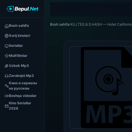
Bosh sahifa
/
KiLLTEQ & D.HASH — Hotel Californ
Bosh sahifa
Xorij kinolari
Seriallar
Multfilmlar
Uzbek Mp3
Zarubejni Mp3
Кино и сериалы
на русском
Boshqa videolar
Kino Seriallar
2026