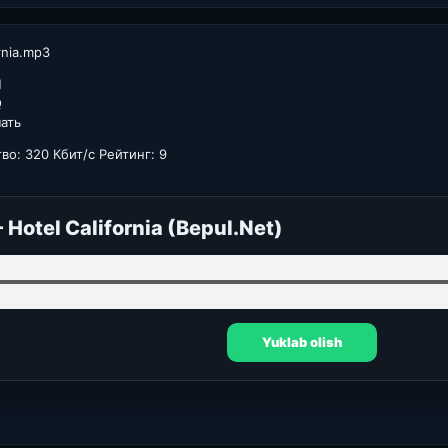
rnia.mp3
H
Q
чать
во: 320 Кбит/с Рейтинг: 9
 Hotel California (Bepul.Net)
Yuklab olish