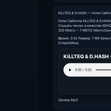
KiLLTEQ & D.HASH — Hotel Califo
Hotel California KiLLTEQ & D.HAS
Слушать песню в качестве:SDH
320 Кбит/с ~ 7 Мб112 Кбит/cСка
Время: 3:02 Размер: 7 Мб Качест
D.HashKillteq
KiLLTEQ & D.HASH -
Zarubej Mp3