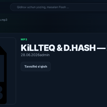
ia.mp3
MP3
KiLLTEQ & D.HASH — 
28.06.2026
admin
Tavsifni o‘qish