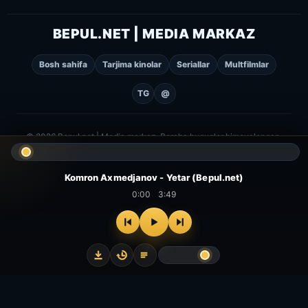
BEPUL.NET | MEDIA MARKAZ
Bosh sahifa
Tarjima kinolar
Seriallar
Multfilmlar
TG
@
© 2026 Bepul.net | Media markaz. Barcha huquqlar himoyalangan.
Komron Axmedjanov - Yetar (Bepul.net)
0:00
3:49
⌂
▻
▣
✦
Bosh
Kinolar
Serial
Multfilm