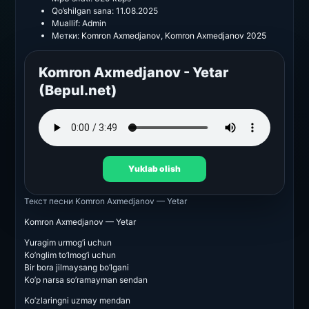
Qo’shilgan sana:
11.08.2025
Muallif:
Admin
Метки:
Komron Axmedjanov
,
Komron Axmedjanov 2025
Komron Axmedjanov - Yetar
(Bepul.net)
Yuklab olish
Текст песни
Komron Axmedjanov — Yetar
Komron Axmedjanov — Yetar
Yuragim urmog’i uchun
Ko’nglim to’lmog’i uchun
Bir bora jilmaysang bo’lgani
Ko’p narsa so’ramayman sendan
Ko’zlaringni uzmay mendan