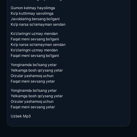
Gumon kelmay hayolimga
Ko’p kuttirmay savolimga
Javoblaring bersang bo’lgani
Ko’p narsa so’ramayman sendan
Ko’zlaringni uzmay mendan
Faqat meni sevsang bo’lgani
Ko’p narsa so’ramayman sendan
Ko’zlaringni uzmay mendan
Faqat meni sevsang bo’lgani
Yonginamda bo’lsang yetar
Yelkamga bosh qo’ysang yetar
Orzular yashamoq uchun
Faqat meni sevsang yetar
Yonginamda bo’lsang yetar
Yelkamga bosh qo’ysang yetar
Orzular yashamoq uchun
Faqat meni sevsang yetar
Uzbek Mp3