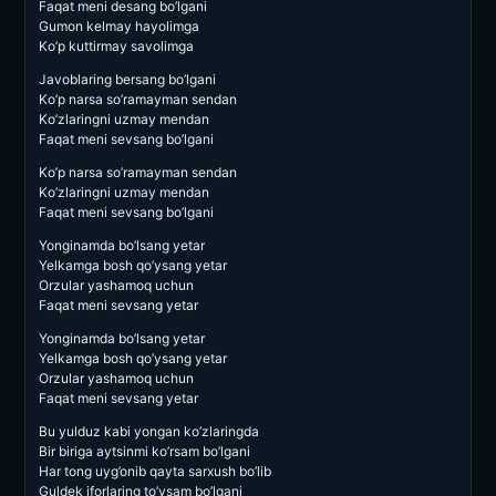
Faqat meni desang bo’lgani
Gumon kelmay hayolimga
Ko’p kuttirmay savolimga
Javoblaring bersang bo’lgani
Ko’p narsa so’ramayman sendan
Ko’zlaringni uzmay mendan
Faqat meni sevsang bo’lgani
Ko’p narsa so’ramayman sendan
Ko’zlaringni uzmay mendan
Faqat meni sevsang bo’lgani
Yonginamda bo’lsang yetar
Yelkamga bosh qo’ysang yetar
Orzular yashamoq uchun
Faqat meni sevsang yetar
Yonginamda bo’lsang yetar
Yelkamga bosh qo’ysang yetar
Orzular yashamoq uchun
Faqat meni sevsang yetar
Bu yulduz kabi yongan ko’zlaringda
Bir biriga aytsinmi ko’rsam bo’lgani
Har tong uyg’onib qayta sarxush bo’lib
Guldek iforlaring to’ysam bo’lgani