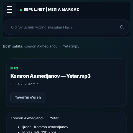
▸
BEPUL.NET | MEDIA MARKAZ
Bosh sahifa
/
Komron Axmedjanov — Yetar.mp3
MP3
Komron Axmedjanov — Yetar.mp3
06.04.2026
admin
Tavsifni o‘qish
Komron Axmedjanov — Yetar
Ijrochi:
Komron Axmedjanov
Mp3 sifati:
320 kbps